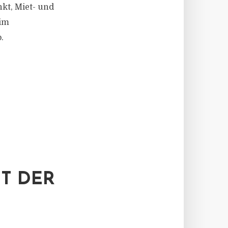
kt, Miet- und
 im
.
IT DER