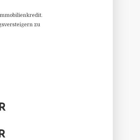
Immobilienkredit.
gsversteigern zu
R
R