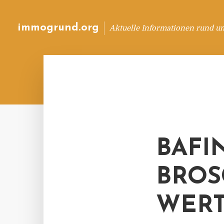
immogrund.org
Aktuelle Informationen rund u
BAFI
BROS
WERT