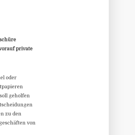
oschüre
worauf private
el oder
rtpapieren
soll geholfen
ntscheidungen
en zu den
geschäften von