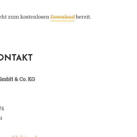
teht zum kostenlosen
Download
bereit.
ONTAKT
GmbH & Co. KG
74
u