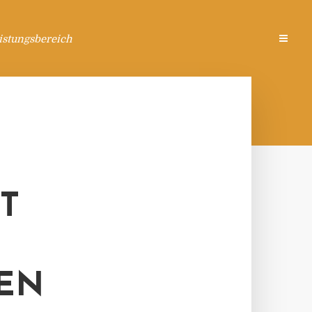
istungsbereich
T
EN