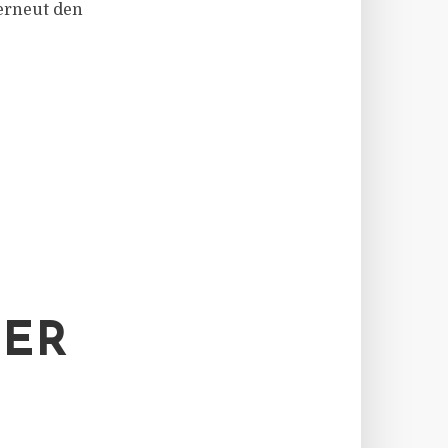
erneut den
DER