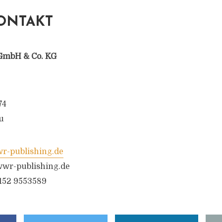
ONTAKT
GmbH & Co. KG
74
u
-publishing.de
wr-publishing.de
6152 9553589