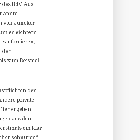
r des BdV. Aus
enannte
on von Juncker
aum erleichtern
 zu forcieren,
n der
als zum Beispiel
nspflichten der
andere private
Hier ergeben
ngen aus den
rstmals ein klar
cher schnüren“,