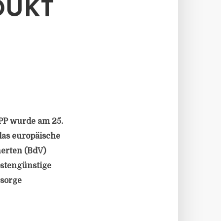
KT P
PP wurde am 25.
 das europäische
erten (BdV)
ostengünstige
rsorge