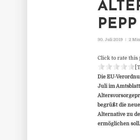
LTER
EPP
30. Juli 2019
2 Min
Click to rate this 
[T
Die EU-Verordnu
Juli im Amtsblat
Altersvorsorgepr
begrüßt die neue
Alternative zu d
ermöglichen soll