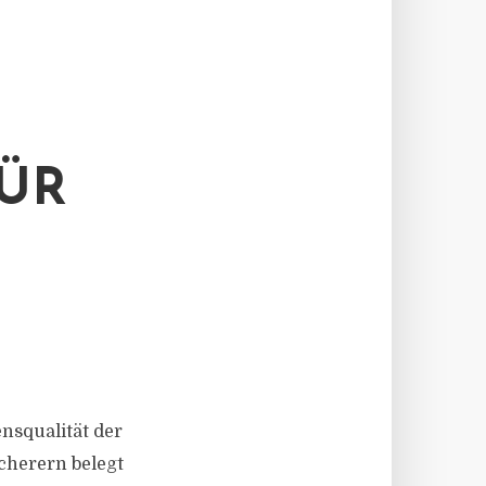
ÜR
nsqualität der
icherern belegt