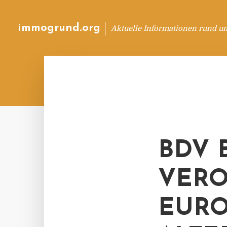
immogrund.org
Aktuelle Informationen rund u
BDV 
EROR
UROP