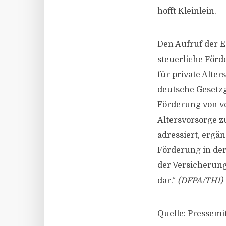
hofft Kleinlein.
Den Aufruf der E
steuerliche Förd
für private Alter
deutsche Gesetzg
Förderung von v
Altersvorsorge z
adressiert, ergän
Förderung in der 
der Versicherun
dar.“
(DFPA/TH1)
Quelle: Pressemi