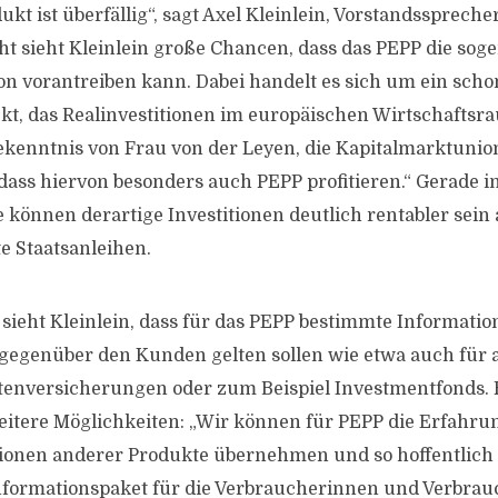
ukt ist überfällig“, sagt Axel Kleinlein, Vorstandsspreche
ht sieht Kleinlein große Chancen, dass das PEPP die sog
n vorantreiben kann. Dabei handelt es sich um ein sch
ekt, das Realinvestitionen im europäischen Wirtschaftsr
Bekenntnis von Frau von der Leyen, die Kapitalmarktunion
 dass hiervon besonders auch PEPP profitieren.“ Gerade i
 können derartige Investitionen deutlich rentabler sein 
e Staatsanleihen.
 sieht Kleinlein, dass für das PEPP bestimmte Informatio
gegenüber den Kunden gelten sollen wie etwa auch für 
tenversicherungen oder zum Beispiel Investmentfonds. 
eitere Möglichkeiten: „Wir können für PEPP die Erfahru
onen anderer Produkte übernehmen und so hoffentlich e
nformationspaket für die Verbraucherinnen und Verbrau