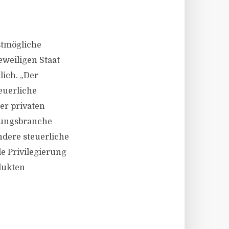
stmögliche
eweiligen Staat
lich. „Der
euerliche
er privaten
erungsbranche
ndere steuerliche
de Privilegierung
dukten