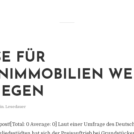
SE FÜR
IMMOBILIEN WE
IEGEN
in. Lesedauer
s post![Total: 0 Average: 0] Laut einer Umfrage des Deuts
gliedsstädten hat sich der Preisauftrieb bei Grundstüc