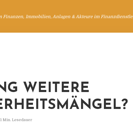
m Finanzen, Immobilien, Anlagen & Akteure im Finanzdienstle
NG WEITERE
ERHEITSMÄNGEL?
1 Min. Lesedauer