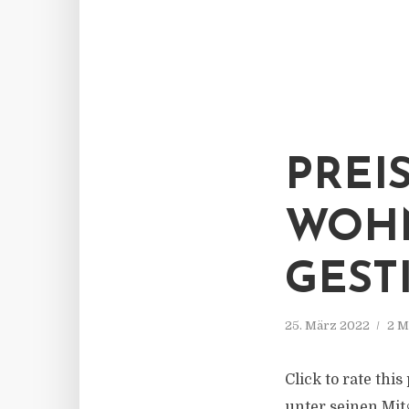
PREI
WOHN
GEST
25. März 2022
2 M
Click to rate thi
unter seinen Mit