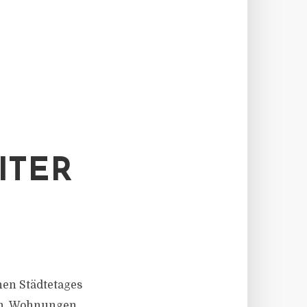
ITER
chen Städtetages
ken, Wohnungen