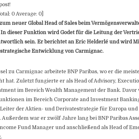
post!
otal:
0
Average:
0
]
t zum neuer Global Head of Sales beim Vermögensverwal
In dieser Funktion wird Godet für die Leitung der Vertri
wortlich sein. Er berichtet an Eric Helderlé und wird Mi
 strategische Entwicklung von Carmignac.
el zu Carmignac arbeitete BNP Paribas, wo er die meiste
t hat. Zuletzt fungierte er als Head of Advisory, Executi
stment im Bereich Wealth Management der Bank. Davor 
nktionen im Bereich Corporate and Investment Banking 
Leiter der Aktien- und Derivatestrategie für Europa und 
. Außerdem war er zwölf Jahre lang bei BNP Paribas As
d Income Fund Manager und anschließend als Head of Em
.