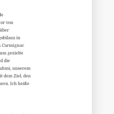
de
tor von
über
sbilanz in
on Carmignac
 um gezielte
d die
Lahmi, unserem
it dem Ziel, den
ern. Ich heiße