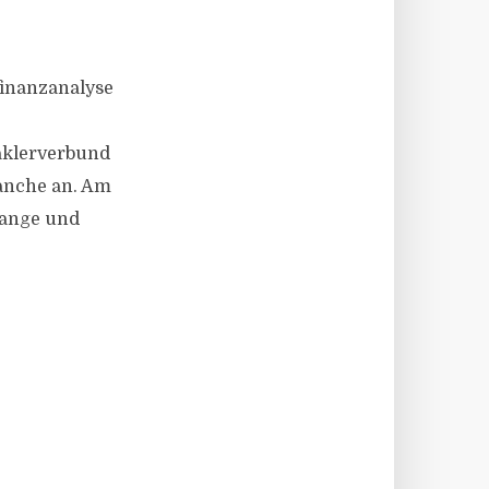
finanzanalyse
aklerverbund
anche an. Am
tange und