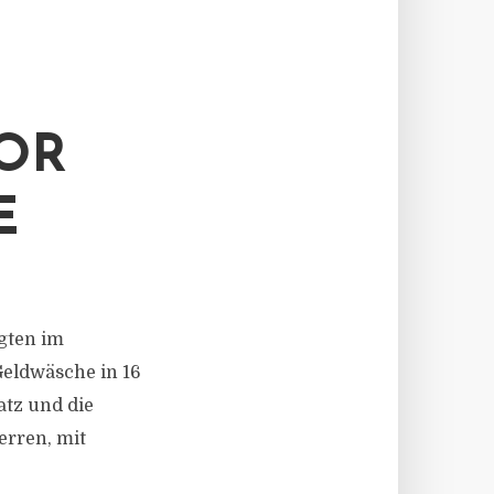
OR
E
igten im
Geldwäsche in 16
atz und die
erren, mit