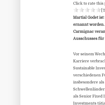
Click to rate this 
[T
Martial Godet is
ernannt worden. 
Carmignac verant
Ausschusses für
Vor seinem Wechs
Karriere verbrach
Sustainable Inve
verschiedenen Fu
insbesondere als 
Schwellenländer
als Senior Fixe
Investments tätig