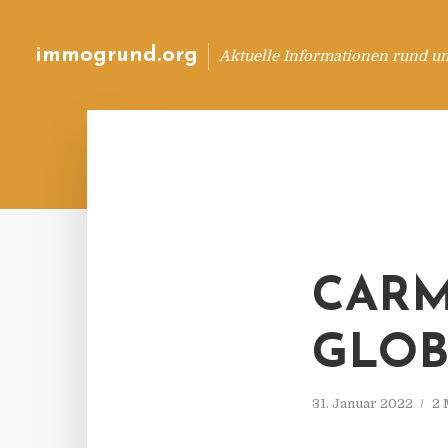
immogrund.org
Aktuelle Informationen rund u
CARM
GLOB
31. Januar 2022
2 