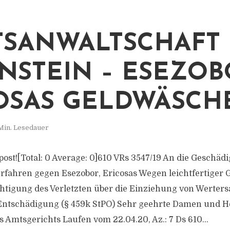
TSANWALTSCHAFT
NSTEIN – ESEZOB
OSAS GELDWÄSCH
Min. Lesedauer
s post![Total: 0 Average: 0]610 VRs 3547/​19 An die Geschäd
rfahren gegen Esezobor, Ericosas Wegen leichtfertiger 
htigung des Verletzten über die Einziehung von Werters
Entschädigung (§ 459k StPO) Sehr geehrte Damen und H
 Amtsgerichts Laufen vom 22.04.20, Az.: 7 Ds 610...