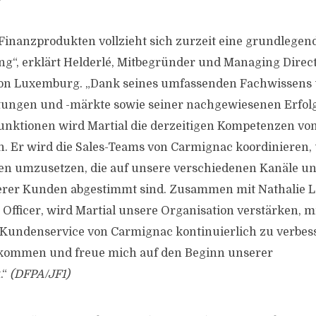
 Finanzprodukten vollzieht sich zurzeit eine grundlegen
g“, erklärt Helderlé, Mitbegründer und Managing Direc
on Luxemburg. „Dank seines umfassenden Fachwissens 
tungen und -märkte sowie seiner nachgewiesenen Erfolg
unktionen wird Martial die derzeitigen Kompetenzen v
n. Er wird die Sales-Teams von Carmignac koordinieren,
ien umzusetzen, die auf unsere verschiedenen Kanäle un
erer Kunden abgestimmt sind. Zusammen mit Nathalie 
 Officer, wird Martial unsere Organisation verstärken, m
Kundenservice von Carmignac kontinuierlich zu verbess
llkommen und freue mich auf den Beginn unserer
.“
(DFPA/JF1)