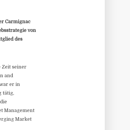
ter Carmignac
ebsstrategie von
tglied des
 Zeit seiner
on and
war er in
tätig,
die
set Management
erging Market