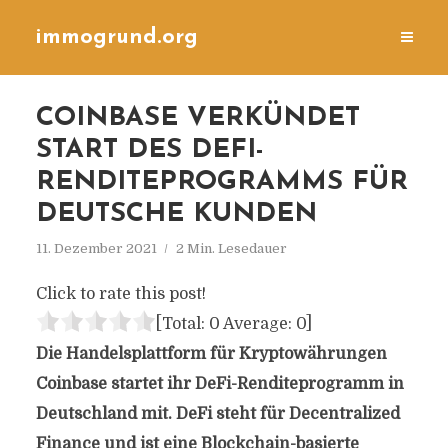
immogrund.org
COINBASE VERKÜNDET
START DES DEFI-
RENDITEPROGRAMMS FÜR
DEUTSCHE KUNDEN
11. Dezember 2021
2 Min. Lesedauer
Click to rate this post!
[Total:
0
Average:
0
]
Die Handelsplattform für Kryptowährungen
Coinbase startet ihr DeFi-Renditeprogramm in
Deutschland mit. DeFi steht für Decentralized
Finance und ist eine Blockchain-basierte