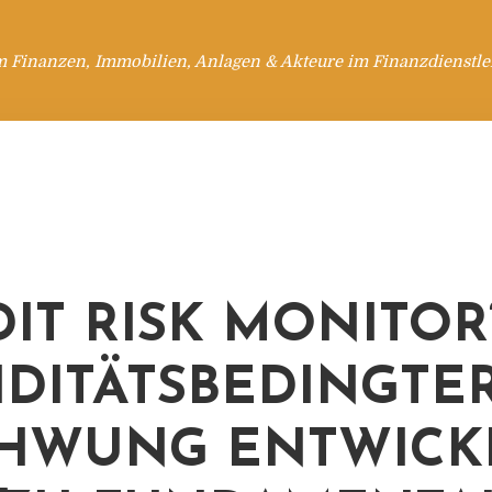
m Finanzen, Immobilien, Anlagen & Akteure im Finanzdienstle
DIT RISK MONITOR“
IDITÄTSBEDINGTE
HWUNG ENTWICK