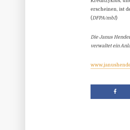
Kreditzyklus, u
erscheinen, ist 
(
DFPA/mb1
)
Die Janus Henders
verwaltet ein Anl
www.janushende