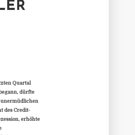
LER
tzten Quartal
 begann, dürfte
em unermüdlichen
t des Credit-
ezession, erhöhte
e