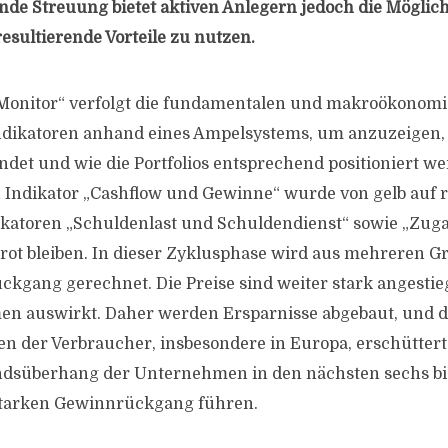
nde Streuung bietet aktiven Anlegern jedoch die Möglich
ultierende Vorteile zu nutzen.
k Monitor“ verfolgt die fundamentalen und makroökonom
ikatoren anhand eines Ampelsystems, um anzuzeigen,
indet und wie die Portfolios entsprechend positioniert w
 Indikator „Cashflow und Gewinne“ wurde von gelb auf r
ikatoren „Schuldenlast und Schuldendienst“ sowie „Zug
rot bleiben. In dieser Zyklusphase wird aus mehreren 
gang gerechnet. Die Preise sind weiter stark angestieg
n auswirkt. Daher werden Ersparnisse abgebaut, und d
en der Verbraucher, insbesondere in Europa, erschütter
andsüberhang der Unternehmen in den nächsten sechs bi
starken Gewinnrückgang führen.