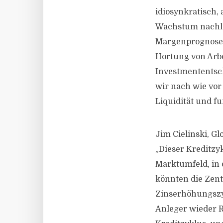
idiosynkratisch, 
Wachstum nachlä
Margenprognosen
Hortung von Arbe
Investmententsc
wir nach wie vor
Liquidität und f
Jim Cielinski, G
„Dieser Kreditzy
Marktumfeld, in 
könnten die Zent
Zinserhöhungszyk
Anleger wieder 