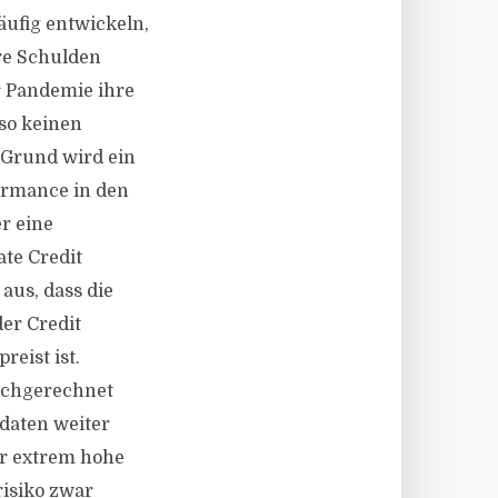
äufig entwickeln,
re Schulden
r Pandemie ihre
lso keinen
m Grund wird ein
formance in den
r eine
te Credit
aus, dass die
er Credit
reist ist.
ochgerechnet
daten weiter
er extrem hohe
risiko zwar