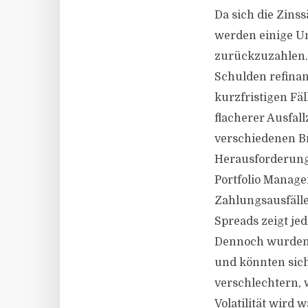
Da sich die Zins
werden einige U
zurückzuzahlen. 
Schulden refinan
kurzfristigen Fä
flacherer Ausfal
verschiedenen Br
Herausforderung,
Portfolio Manage
Zahlungsausfäll
Spreads zeigt jed
Dennoch wurden 
und könnten sich
verschlechtern, 
Volatilität wird