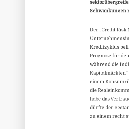
sektorübergreife
Schwankungen res
Der „Credit Ris
Unternehmensind
Kreditzyklus bef
Prognose für den
während die Ind
Kapitalmärkten“ 
einem Konsumrück
die Realeinkomme
habe das Vertrau
dürfte der Best
zu einem recht 