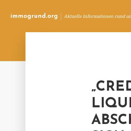
immogrund.org
Aktuelle Informationen rund u
„CRE
LIQU
ABSC