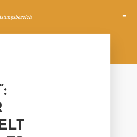
istungsbereich
:
R
ELT