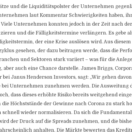
sätze und die Liquiditätspolster der Unternehmen gegenl
nternehmen laut Kommentar Schwierigkeiten haben, ih
Viele Unternehmen konnten jedoch in der Zeit nach de
zieren und die Fälligkeitstermine verlängern. Es gebe a
lligkeitstermin, der eine Krise auslösen wird. Aus diese
lzyklus gesehen, der dazu beitragen werde, dass die Per
anchen und Sektoren stark variiert – was für die Anlege
 aber auch eine Chance darstelle. James Briggs, Corpora
r bei Janus Henderson Investors, sagt: „Wir gehen davon 
e bei Unternehmen zunehmen werden. Die Ausweitung d
och, dass dieses erhöhte Risiko bereits weitgehend eingep
die Höchststände der Gewinne nach Corona zu stark h
 schnell wieder normalisieren. Da sich die Fundamental
wird der Druck auf die Spreads zunehmen, und die bish
 wahrscheinlich anhalten. Die Märkte bewerten das Kredit