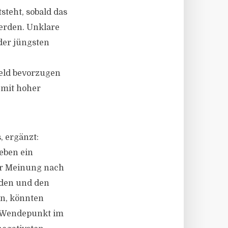
tsteht, sobald das
erden. Unklare
der jüngsten
eld bevorzugen
 mit hoher
, ergänzt:
leben ein
er Meinung nach
nden und den
un, könnten
m Wendepunkt im