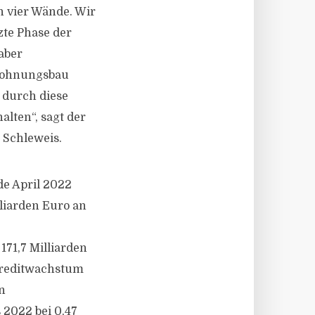
n vier Wände. Wir
zte Phase der
aber
 Wohnungsbau
 durch diese
lten“, sagt der
 Schleweis.
de April 2022
liarden Euro an
71,7 Milliarden
 Kreditwachstum
n
 2022 bei 0,47