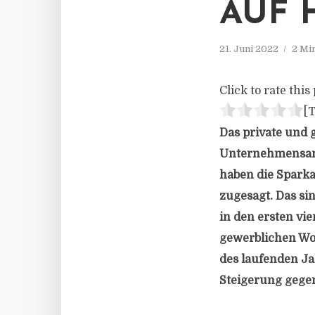
AUF 
21. Juni 2022
2 Mi
Click to rate this 
[T
Das private und 
Unternehmensang
haben die Spark
zugesagt. Das si
in den ersten vi
gewerblichen Wo
des laufenden Ja
Steigerung gege