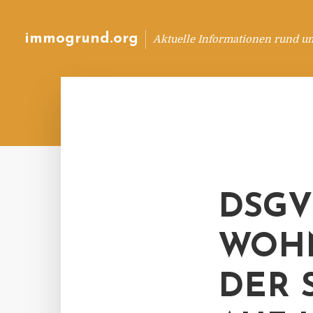
immogrund.org
Aktuelle Informationen rund u
DSGV
WOH
DER 