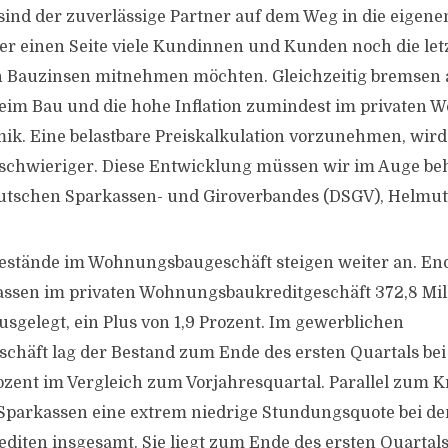
sind der zuverlässige Partner auf dem Weg in die eigene
der einen Seite viele Kundinnen und Kunden noch die let
n Bauzinsen mitnehmen möchten. Gleichzeitig bremsen 
beim Bau und die hohe Inflation zumindest im privaten
mik. Eine belastbare Preiskalkulation vorzunehmen, wird
chwieriger. Diese Entwicklung müssen wir im Auge beha
eutschen Sparkassen- und Giroverbandes (DSGV), Helmut
estände im Wohnungsbaugeschäft steigen weiter an. En
assen im privaten Wohnungsbaukreditgeschäft 372,8 Mil
usgelegt, ein Plus von 1,9 Prozent. Im gewerblichen
äft lag der Bestand zum Ende des ersten Quartals bei 1
rozent im Vergleich zum Vorjahresquartal. Parallel zum
Sparkassen eine extrem niedrige Stundungsquote bei de
ten insgesamt. Sie liegt zum Ende des ersten Quartals