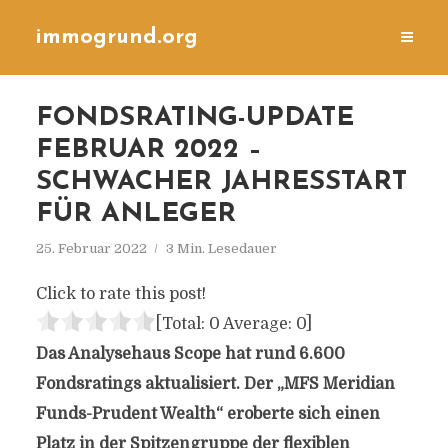
immogrund.org
FONDSRATING-UPDATE
FEBRUAR 2022 –
SCHWACHER JAHRESSTART
FÜR ANLEGER
25. Februar 2022
3 Min. Lesedauer
Click to rate this post!
[Total:
0
Average:
0
]
Das Analysehaus Scope hat rund 6.600
Fondsratings aktualisiert. Der „MFS Meridian
Funds-Prudent Wealth“ eroberte sich einen
Platz in der Spitzengruppe der flexiblen