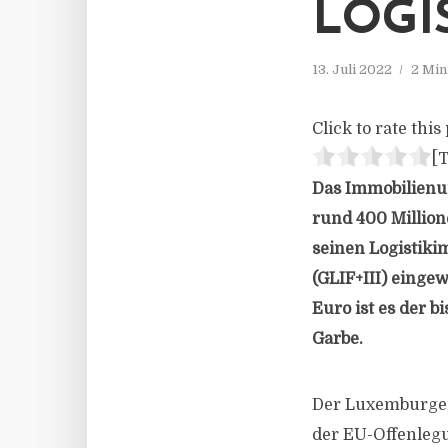
LOGI
13. Juli 2022
2 Min
Click to rate this 
[T
Das Immobilienun
rund 400 Million
seinen Logistikim
(GLIF+III) einge
Euro ist es der b
Garbe.
Der Luxemburger 
der EU-Offenlegu