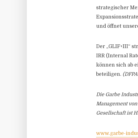
strategischer Me
Expansionsstrate
und öffnet unsere
Der „GLIF+III“ s
IRR (Internal Rat
können sich ab 
beteiligen.
(DFPA
Die Garbe Industr
Management von L
Gesellschaft ist 
www.garbe-indus