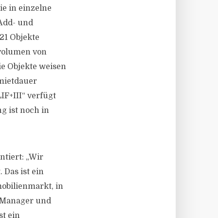
ie in einzelne
Add- und
 21 Objekte
svolumen von
ie Objekte weisen
mietdauer
F+III“ verfügt
g ist noch in
tiert: „Wir
 Das ist ein
obilienmarkt, in
r Manager und
st ein