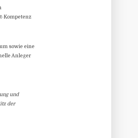
n
ent-Kompetenz
num sowie eine
nelle Anleger
lung und
tz der