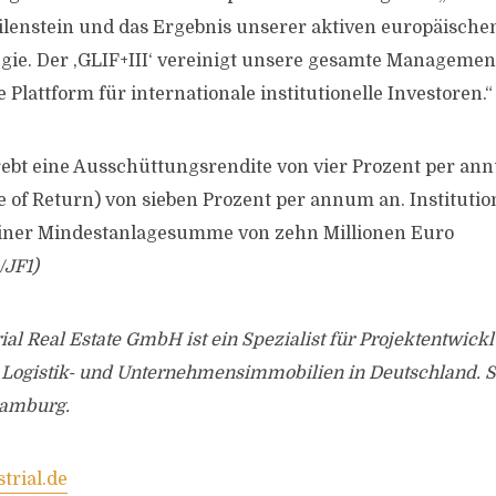
ilenstein und das Ergebnis unserer aktiven europäische
gie. Der ,GLIF+III‘ vereinigt unsere gesamte Managem
 Plattform für internationale institutionelle Investoren.“
trebt eine Ausschüttungsrendite von vier Prozent per an
e of Return) von sieben Prozent per annum an. Institutio
einer Mindestanlagesumme von zehn Millionen Euro
/JF1)
ial Real Estate GmbH ist ein Spezialist für Projektentwick
ogistik- und Unternehmensimmobilien in Deutschland. Si
Hamburg.
trial.de