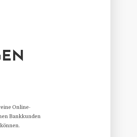
GEN
reine Online-
enen Bankkunden
n können.