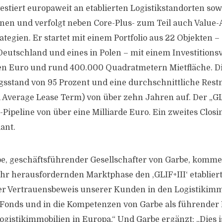
estiert europaweit an etablierten Logistikstandorten sow
en und verfolgt neben Core-Plus- zum Teil auch Value-
tegien. Er startet mit einem Portfolio aus 22 Objekten –
 Deutschland und eines in Polen – mit einem Investition
en Euro und rund 400.000 Quadratmetern Mietfläche. D
sstand von 95 Prozent und eine durchschnittliche Rest
Average Lease Term) von über zehn Jahren auf. Der „GLI
-Pipeline von über eine Milliarde Euro. Ein zweites Closin
ant.
e, geschäftsführender Gesellschafter von Garbe, kommen
hr herausfordernden Marktphase den ,GLIF+III‘ etabliert.
r Vertrauensbeweis unserer Kunden in den Logistikimm
s Fonds und in die Kompetenzen von Garbe als führende
ogistikimmobilien in Europa.“ Und Garbe ergänzt: „Dies i