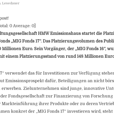
n. Lesedauer
post!
otal:
0
Average:
0
]
ltungsgesellschaft HMW Emissionshaus startet die Platz
Fonds „MIG Fonds 17“. Das Platzierungsvolumen des Pub
00 Millionen Euro. Sein Vorgänger, der „MIG Fonds 16“, w
t einem Platzierungsstand von rund 148 Millionen Euro
7“ verwendet das für Investitionen zur Verfügung stehe
aut Emissionsprospekt dafür, Beteiligungen an nicht bör
erwerben. Zielunternehmen sind junge, innovative Un
n der Fondsgesellschaft zur Finanzierung von Forschung
 Markteinführung ihrer Produkte oder zu deren Vertrieb
en konkret der „MIG Fonds 17“ investieren wird, steht