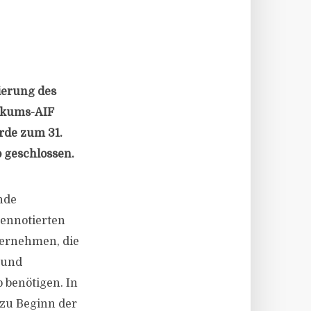
ierung des
likums-AIF
urde zum 31.
 geschlossen.
nde
sennotierten
ternehmen, die
 und
 benötigen. In
 zu Beginn der