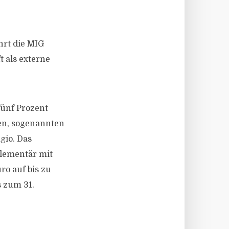
hrt die MIG
 als externe
fünf Prozent
gen, sogenannten
gio. Das
lementär mit
o auf bis zu
s zum 31.