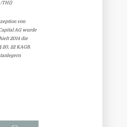
/TH1)
zeption von
 Capital AG wurde
ielt 2014 die
§ 20, 22 KAGB.
atanlegern