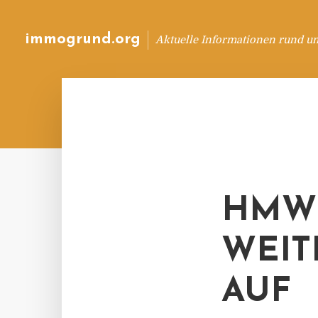
immogrund.org
Aktuelle Informationen rund u
HMW 
WEIT
AUF