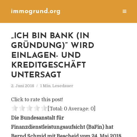
immogrund.org
„ICH BIN BANK (IN
GRÜNDUNG)“ WIRD
EINLAGEN- UND
KREDITGESCHÄFT
UNTERSAGT
2. Juni 2018
1 Min. Lesedauer
Click to rate this post!
[Total:
0
Average:
0
]
Die Bundesanstalt für
Finanzdienstleistungsaufsicht (BaFin) hat
Bernd Schmid mit Bescheid vom 24. Mai 2018