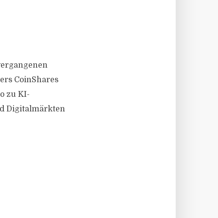
r vergangenen
ers CoinShares
o zu KI-
nd Digitalmärkten