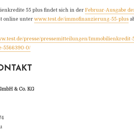
enkredite 55 plus findet sich in der
Februar-Ausgabe der
t online unter
www.test.de/immofinanzierung-55-plus
ab
ww.test.de/presse/pressemitteilungen/Immobilienkredit-
e-5566390-0/
ONTAKT
GmbH & Co. KG
74
u