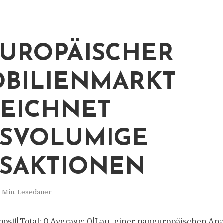
UROPÄISCHER
BILIENMARKT
EICHNET
SVOLUMIGE T
AKTIONEN
 Min. Lesedauer
s post![Total: 0 Average: 0]Laut einer paneuropäischen An