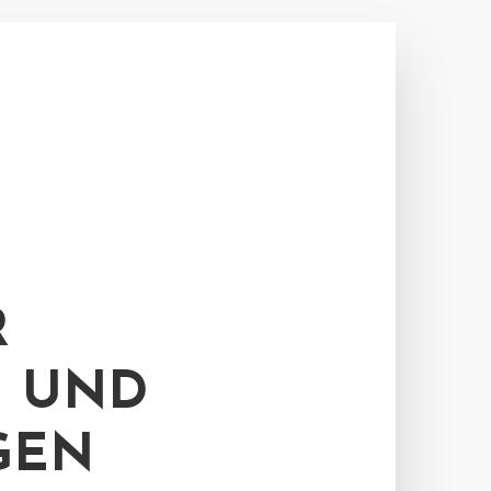
R
N UND
GEN