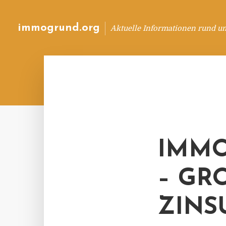
immogrund.org
Aktuelle Informationen rund u
IMMO
– GRO
INSU