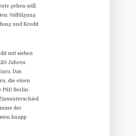
nte gehen will.
ten: Volltilgung
ndung und Kredit
it mit sieben
t 20 Jahren
Euro. Das
rn, die einen
e PSD Berlin-
 Zinsunterschied
Summe der
rsten knapp