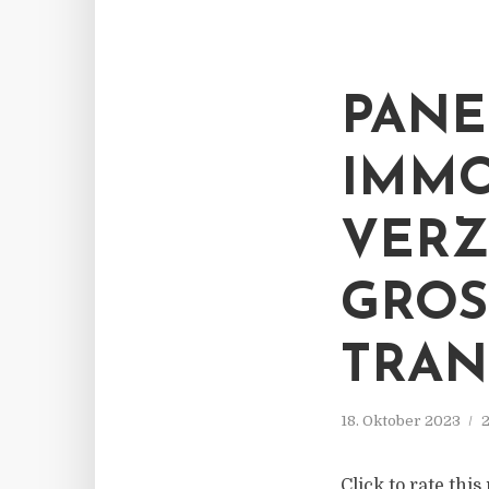
PANE
IMMO
VERZ
GROS
RANS
18. Oktober 2023
2
Click to rate thi