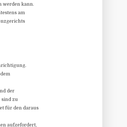
en werden kann.
ätestens am
venzgerichts
hrichtigung.
d dem
und der
 sind zu
et für den daraus
en aufgefordert,