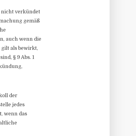
 nicht verkündet
nntmachung gemäß
che
n, auch wenn die
gilt als bewirkt,
ind, § 9 Abs. 1
erkündung,
koll der
telle jedes
rt, wenn das
ltliche