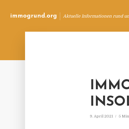
immogrund.org
Aktuelle Informationen rund u
IMMO
INSO
9. April 2021
5 Min