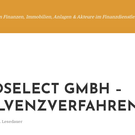
m Finanzen, Immobilien, Anlagen & Akteure im Finanzdienstle
SELECT GMBH –
LVENZVERFAHRE
. Lesedauer