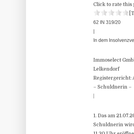
Click to rate this 
[T
62 IN 319/20
|
In dem Insolvenzve
Immoselect GmbH,
Lelkendorf
Registergericht:
– Schuldnerin –
|
1. Das am 21.07.
Schuldnerin wir
11.30 Uhr eröffne