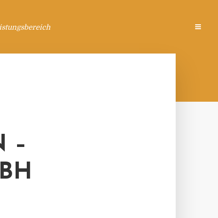
istungsbereich
 –
MBH