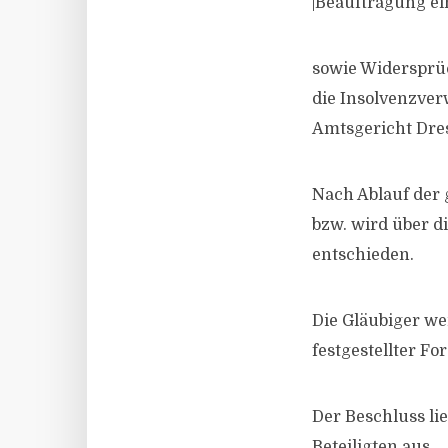
|Beauftragung ein
sowie Widersprü
die Insolvenzver
Amtsgericht Dres
Nach Ablauf der g
bzw. wird über d
entschieden.
Die Gläubiger we
festgestellter F
Der Beschluss lie
Beteiligten aus.