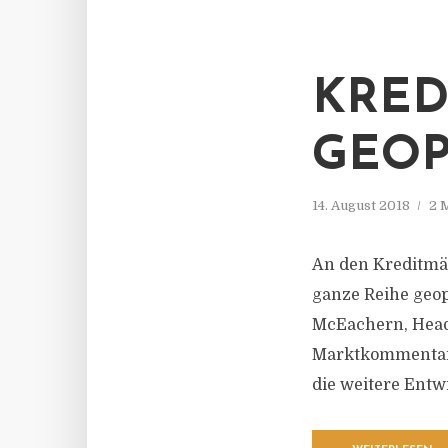
KRED
GEOP
14. August 2018
2 
An den Kreditmär
ganze Reihe geop
McEachern, Head 
Marktkommentar. 
die weitere Entw