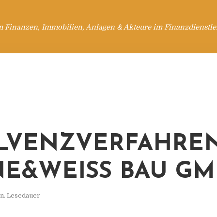
m Finanzen, Immobilien, Anlagen & Akteure im Finanzdienstle
LVENZVERFAHREN
E&WEISS BAU G
n. Lesedauer