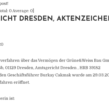
post!
otal:
0
Average:
0
]
ICHT DRESDEN, AKTENZEICHEN
20
zverfahren über das Vermögen der Grüne&Weiss Bau G
b, 01129 Dresden, Amtsgericht Dresden , HRB 39182
 den Geschäftsführer Burkay Cakmak wurde am 29.03.2
fahren eröffnet.
rin ist: