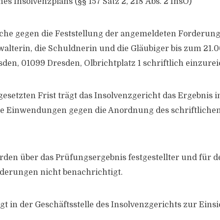
es Insolvenzplans (§§ 157 Satz 2, 218 Abs. 2 InsO)
che gegen die Feststellung der angemeldeten Forderun
walterin, die Schuldnerin und die Gläubiger bis zum 21.
den, 01099 Dresden, Olbrichtplatz 1 schriftlich einzure
esetzten Frist trägt das Insolvenzgericht das Ergebnis in
ie Einwendungen gegen die Anordnung des schriftliche
rden über das Prüfungsergebnis festgestellter und für d
orderungen nicht benachrichtigt.
gt in der Geschäftsstelle des Insolvenzgerichts zur Einsi