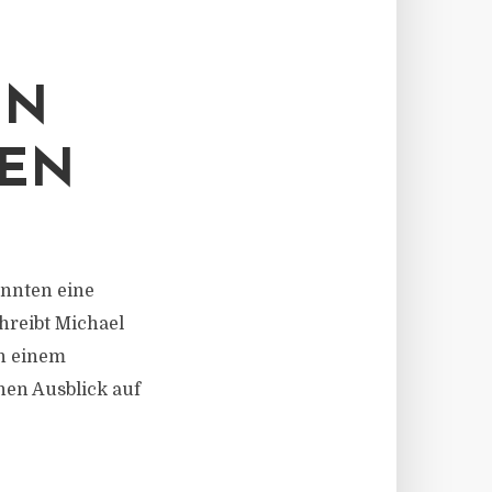
NN
KEN
önnten eine
chreibt Michael
in einem
nen Ausblick auf