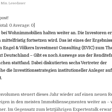
 Min. Lesedauer
post!
otal:
0
Average:
0
]
e bei Wohnimmobilien halten weiter an. Die Investoren e
 mittelfristig fortsetzen wird. Das ist eines der Ergebnis
on Engel & Völkers Investment Consulting (EVIC) zum T
 Deutschland – Gibt es noch Auswege aus der Renditefall
chen stattfand. Dabei diskutierten sechs Vertreter der
e die Investitionsstrategien institutioneller Anleger a
.
svolumen steuert dieses Jahr wieder auf einen neuen 
teigen in den meisten Immobiliensegmenten weiter an –
mer. Im Gegensatz zum letztjährigen Expertentalk erwar