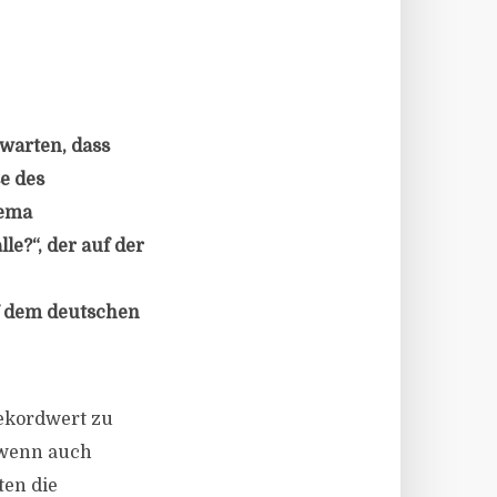
rwarten, dass
se des
hema
e?“, der auf der
uf dem deutschen
Rekordwert zu
 wenn auch
ten die