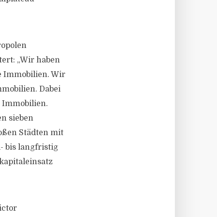
ropolen
tert: „Wir haben
e Immobilien. Wir
mmobilien. Dabei
e Immobilien.
en sieben
oßen Städten mit
bis langfristig
kapitaleinsatz
ictor