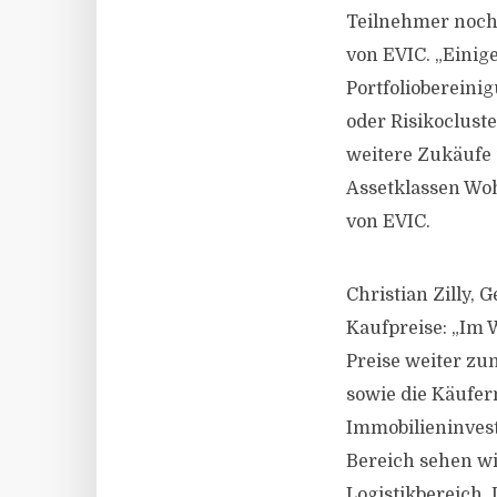
Teilnehmer noch 
von EVIC. „Eini
Portfoliobereini
oder Risikoclust
weitere Zukäufe 
Assetklassen Woh
von EVIC.
Christian Zilly,
Kaufpreise: „Im 
Preise weiter zu
sowie die Käufe
Immobilieninvest
Bereich sehen wi
Logistikbereich.