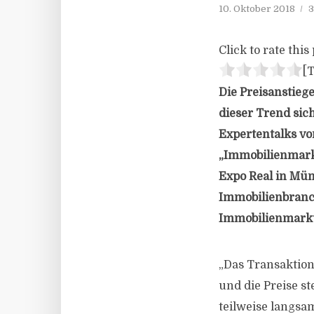
10. Oktober 2018
3
Click to rate this 
[T
Die Preisanstieg
dieser Trend sich
Expertentalks v
„Immobilienmarkt
Expo Real in Mün
Immobilienbranch
Immobilienmarkt
„Das Transaktion
und die Preise s
teilweise langsa