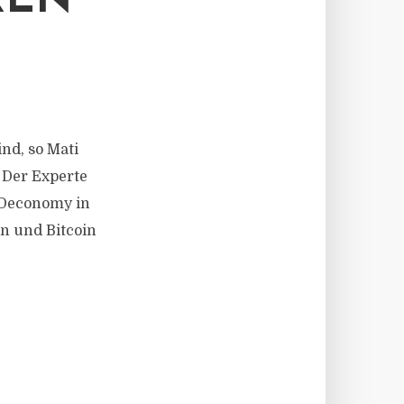
REN
ind, so Mati
 Der Experte
n Deconomy in
in und Bitcoin