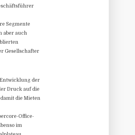
eschäftsführer
ere Segmente
n aber auch
blierten
r Gesellschafter
 Entwicklung der
er Druck auf die
 damit die Mieten
ercore-Office-
Ebenso im
alplateau