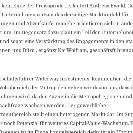
kein Ende der Preisspirale“, erläutert Andreas Ewald, G
ge Unternehmen nutzen das derzeitige Marktumfeld für
gungen und Abverkäufe, manche orientieren sich in and
er um. Im Gegensatz dazu plant ein Teil der Unternehme
und sogar eine Verstärkung des Engagements in den eta
nen und Büro“, ergänzt Kai Wolfram, geschäftsführende
 Geschäftsführer Waterway Investments, kommentiert die
Wohnbereich der Metropolen gehen wir davon aus, dass d
nehmen wird, da der Zuzug in die Metropolregionen und
rnachfrage wachsen werden. Der gewerbliche
mentbereich stellt einen heterogenen Markt dar. Im Sup
r noch Potenzial für weiteres Capital-Value-Wachstum. 
 Dagegen ist im Einzelhandelsbereich definitiv ein Maxim