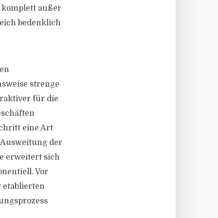
l komplett außer
reich bedenklich
len
hsweise strenge
aktiver für die
eschäften
hritt eine Art
e Ausweitung der
 erweitert sich
entiell. Vor
etablierten
rungsprozess