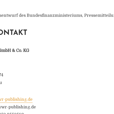
esentwurf des Bundesfinanzministeriums, Pressemitteil
ONTAKT
GmbH & Co. KG
74
u
-publishing.de
wr-publishing.de