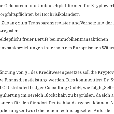
he Geldbörsen und Umtauschplattformen für Kryptowert
Sorgfaltspflichten bei Hochrisikoländern
r Zugang zum Transparenzregister und Vernetzung der 
zregister
ldepflicht freier Berufe bei Immobilientransaktionen
enzbankbeziehungen innerhalb des Europäischen Wäh
gänzung von § 1 des Kreditwesengesetzes soll die Krypt
ige Finanzdienstleistung werden. Dies kommentiert Dr. S
LC Distributed Ledger Consulting GmbH, wie folgt: „Selbs
gulierung im Bereich Blockchain zu begrüßen, da sich a
ancen für den Standort Deutschland ergeben können. All
egulierungsentwurf die neuen technologischen Anforder