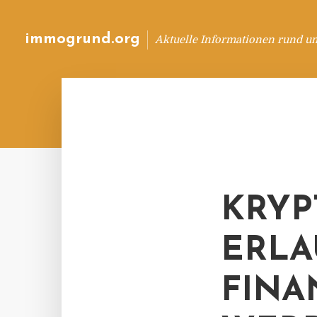
immogrund.org
Aktuelle Informationen rund u
KRYP
ERLA
FINA