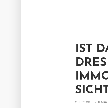
IST 
DRE
IMMO
SICH
2. Juni 2018
3 Min