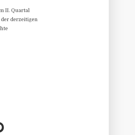
 II. Quartal
der derzeitigen
chte
D