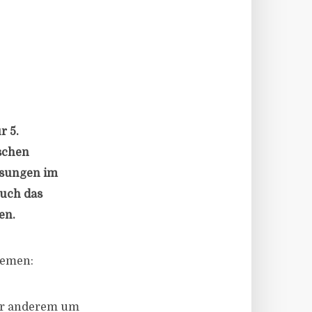
r 5.
ischen
assungen im
auch das
en.
hemen:
ter anderem um