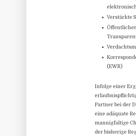
elektronisc
Verstärkte 
Öffentliche
Transparen
Verdachtsme
Korrespond
(EWR)
Infolge einer Er
erlaubnispflicht
Partner bei der D
eine adäquate Re
mannigfaltige Ch
der bisherige R