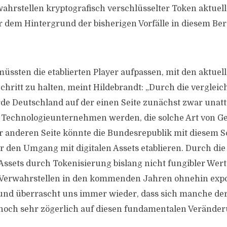
wahrstellen kryptografisch verschlüsselter Token aktuel
r dem Hintergrund der bisherigen Vorfälle in diesem Be
üssten die etablierten Player aufpassen, mit den aktuel
hritt zu halten, meint Hildebrandt: „Durch die vergleic
e Deutschland auf der einen Seite zunächst zwar unattr
 Technologieunternehmen werden, die solche Art von G
er anderen Seite könnte die Bundesrepublik mit diesem Sc
ür den Umgang mit digitalen Assets etablieren. Durch di
ssets durch Tokenisierung bislang nicht fungibler Werte
 Verwahrstellen in den kommenden Jahren ohnehin expon
nd überrascht uns immer wieder, dass sich manche der 
 noch sehr zögerlich auf diesen fundamentalen Verände