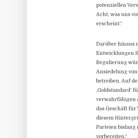
potenziellen Ver
Acht, was uns vo
erscheint.“
Darüber hinaus m
Entwicklungen Sc
Regulierung würd
Ansiedelung von
betreiben. Auf d
‚Goldstandard‘ f
verwahrfähigen A
das Geschäft für
diesem Hintergru
Parteien bislang
vorbereiten.“