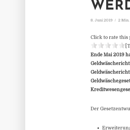
WER
8. Juni 2019
2 Min
Click to rate this 
[T
Ende Mai 2019 ha
Geldwäscherichtl
Geldwäscherichtl
Geldwäschegesetz
Kreditwesengeset
Der Gesetzentwu
Erweiterung