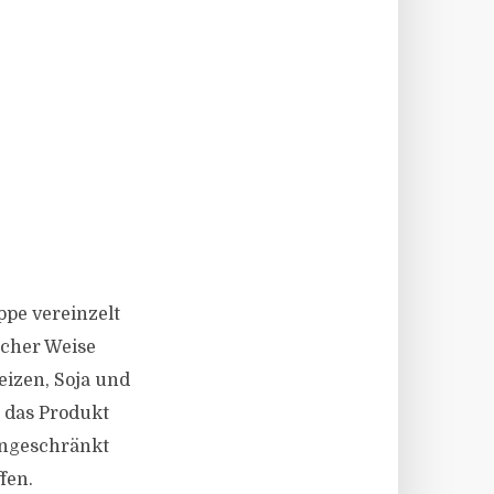
pe vereinzelt
licher Weise
eizen, Soja und
n das Produkt
ingeschränkt
fen.