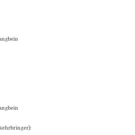
Langbein
Langbein
kehrbringer):