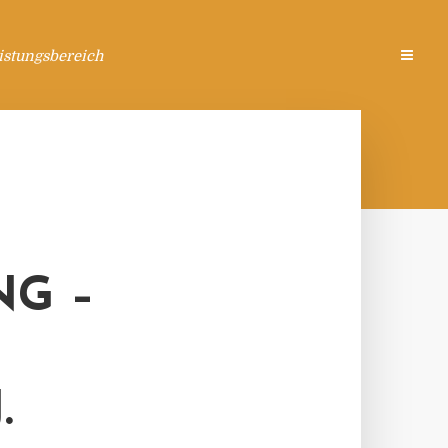
istungsbereich
G –
.