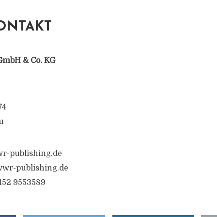
ONTAKT
GmbH & Co. KG
74
u
r-publishing.de
wr-publishing.de
6152 9553589