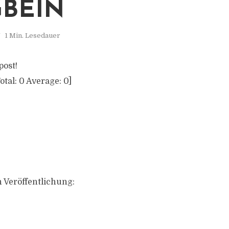
BEIN
1 Min. Lesedauer
post!
otal:
0
Average:
0
]
 Veröffentlichung: