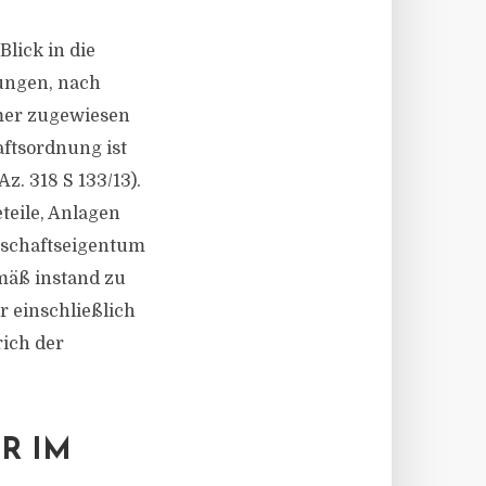
lick in die
ungen, nach
mer zugewiesen
ftsordnung ist
z. 318 S 133/13).
teile, Anlagen
inschaftseigentum
mäß instand zu
r einschließlich
ich der
R IM