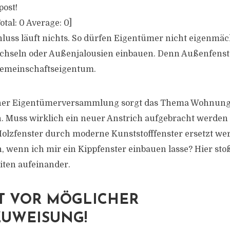
post!
otal:
0
Average:
0
]
ss läuft nichts. So dürfen Eigentümer nicht eigenmäch
chseln oder Außenjalousien einbauen. Denn Außenfenst
emeinschaftseigentum.
ner Eigentümerversammlung sorgt das Thema Wohnungs
n. Muss wirklich ein neuer Anstrich aufgebracht werden 
 Holzfenster durch moderne Kunststofffenster ersetzt w
n, wenn ich mir ein Kippfenster einbauen lasse? Hier sto
iten aufeinander.
T VOR MÖGLICHER
UWEISUNG!