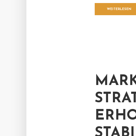
WEITERLESEN
MARK
STRA
ERHO
STAB