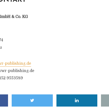
ONTAKT
GmbH & Co. KG
74
u
-publishing.de
wr-publishing.de
6152 9553589