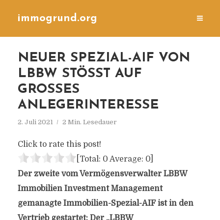
immogrund.org
NEUER SPEZIAL-AIF VON
LBBW STÖSST AUF G
ROSSES AN
LEGERINTERESSE
2. Juli 2021
2 Min. Lesedauer
Click to rate this post!
[Total:
0
Average:
0
]
Der zweite vom Vermögensverwalter LBBW
Immobilien Investment Management
gemanagte Immobilien-Spezial-AIF ist in den
Vertrieb gestartet: Der „LBBW