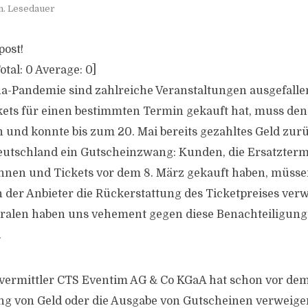
n. Lesedauer
post!
otal:
0
Average:
0
]
-Pandemie sind zahlreiche Veranstaltungen ausgefallen
ets für einen bestimmten Termin gekauft hat, muss den
n und konnte bis zum 20. Mai bereits gezahltes Geld zur
Deutschland ein Gutscheinzwang: Kunden, die Ersatzterm
en und Tickets vor dem 8. März gekauft haben, müsse
er Anbieter die Rückerstattung des Ticketpreises verw
ralen haben uns vehement gegen diese Benachteiligung 
.
tvermittler CTS Eventim AG & Co KGaA hat schon vor de
ng von Geld oder die Ausgabe von Gutscheinen verweige