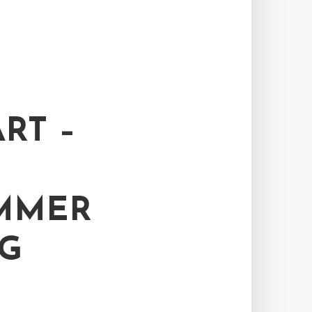
RT –
MER –