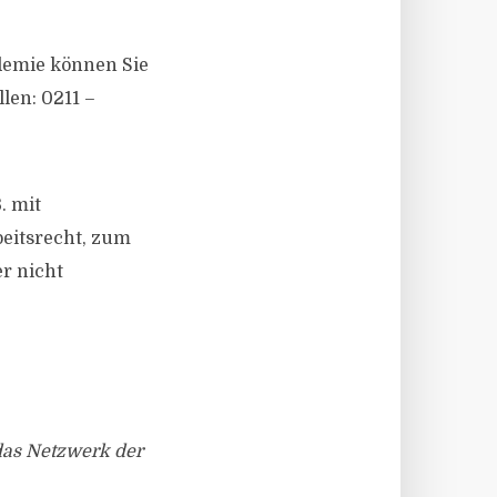
demie können Sie
len: 0211 –
. mit
beitsrecht, zum
r nicht
das Netzwerk der