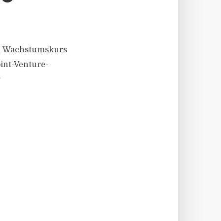
en Wachstumskurs
oint-Venture-
r