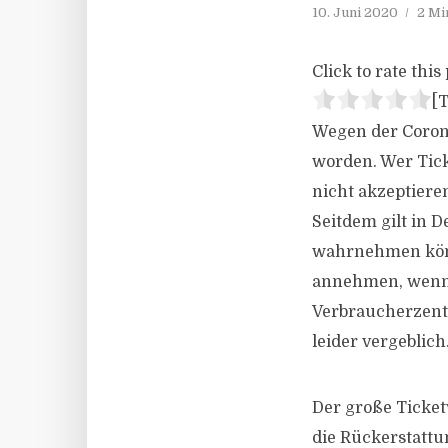
10. Juni 2020
2 Mi
Click to rate this 
[T
Wegen der Corona
worden. Wer Tick
nicht akzeptiere
Seitdem gilt in 
wahrnehmen könn
annehmen, wenn d
Verbraucherzent
leider vergeblich
Der große Ticke
die Rückerstattu