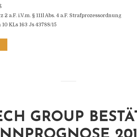
ß
tz 2 a.F. i.V.m. § 111l Abs. 4 a.F. Strafprozessordnung
 10 KLs 163 Js 43788/15
ECH GROUP BESTÄ
NNPROGNOSE 201