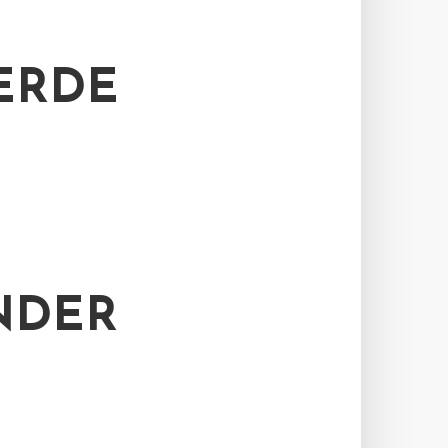
ERDE
NDER