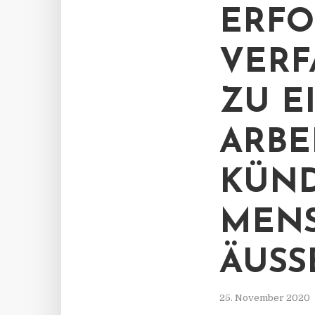
ERFO
VERF
ZU E
ARBE
KÜN
MEN
ÄUSS
25. November 2020