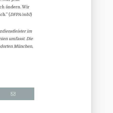
ich ändern. Wir
h.” (
DFPA/mb1
)
dienstleister im
nien umfasst. Die
ndorten München,