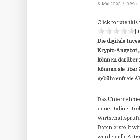
5. Mai 2022
2 Min.
Click to rate this 
[T
Die digitale Inv
Krypto-Angebot „
können darüber i
können sie über
gebührenfreie Ak
Das Unternehmen,
neue Online-Brok
Wirtschaftsprüfu
Daten erstellt w
werden alle Arte