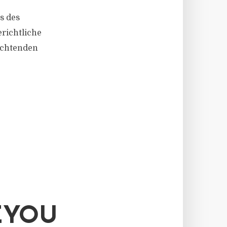
s des
richtliche
achtenden
EYOU