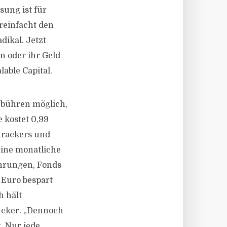
sung ist für
reinfacht den
ikal. Jetzt
n oder ihr Geld
able Capital.
gebühren möglich,
 kostet 0,99
trackers und
 eine monatliche
ährungen, Fonds
m Euro bespart
h hält
rucker. „Dennoch
t. Nur jede