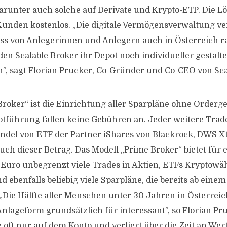
darunter auch solche auf Derivate und Krypto-ETP. Die Lö
Kunden kostenlos. „Die digitale Vermögensverwaltung ve
s von Anlegerinnen und Anlegern auch in Österreich rad
en Scalable Broker ihr Depot noch individueller gestalte
n”, sagt Florian Prucker, Co-Gründer und Co-CEO von Scal
Broker“ ist die Einrichtung aller Sparpläne ohne Order
otführung fallen keine Gebühren an. Jeder weitere Trade
ndel von ETF der Partner iShares von Blackrock, DWS X
auch dieser Betrag. Das Modell „Prime Broker“ bietet für
9 Euro unbegrenzt viele Trades in Aktien, ETFs Kryptow
 ebenfalls beliebig viele Sparpläne, die bereits ab eine
Die Hälfte aller Menschen unter 30 Jahren in Österreic
Anlageform grundsätzlich für interessant”, so Florian P
e oft nur auf dem Konto und verliert über die Zeit an Wer