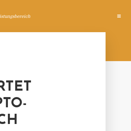
istungsbereich
RTET
TO-
CH