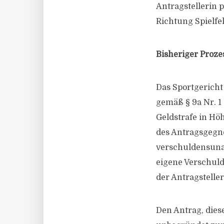
Antragstellerin 
Richtung Spielfel
Bisheriger Proze
Das Sportgericht
gemäß § 9a Nr. 
Geldstrafe in Hö
des Antragsgegne
verschuldensunab
eigene Verschuld
der Antragstelle
Den Antrag, dies