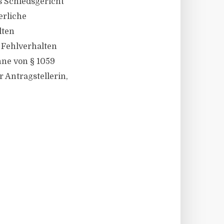
s Schiedsgericht
erliche
lten
 Fehlverhalten
nne von § 1059
 Antragstellerin,