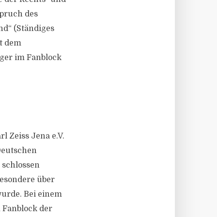
pruch des
nd“ (Ständiges
it dem
nger im Fanblock
rl Zeiss Jena e.V.
Deutschen
n schlossen
besondere über
wurde. Bei einem
 Fanblock der