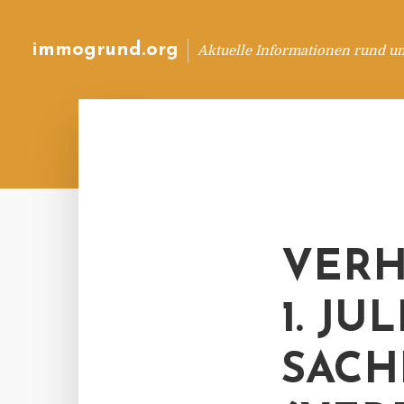
immogrund.org
Aktuelle Informationen rund u
VER
1. JU
SACH