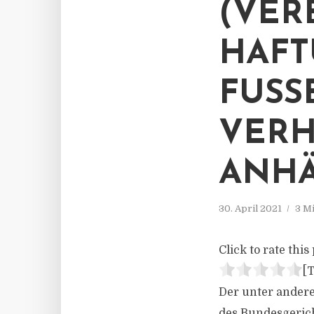
(VER
HAFT
FUSS
ERHA
NHÄ
30. April 2021
3 M
Click to rate this 
[T
Der unter andere
des Bundesgerich