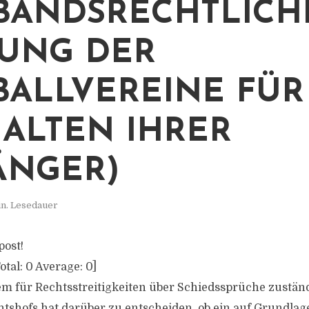
BANDSRECHTLICH
UNG DER
BALLVEREINE FÜR D
LTEN IHRER A
NGER)
in. Lesedauer
post!
otal:
0
Average:
0
]
m für Rechtsstreitigkeiten über Schiedssprüche zuständi
tshofs hat darüber zu entscheiden, ob ein auf Grundlag