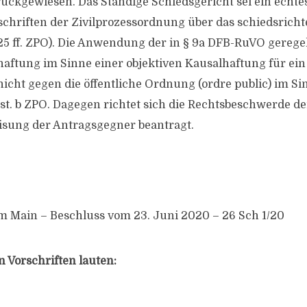
ckgewiesen. Das Ständige Schiedsgericht sei ein echte
schriften der Zivilprozessordnung über das schiedsricht
25 ff. ZPO). Die Anwendung der in § 9a DFB-RuVO gerege
aftung im Sinne einer objektiven Kausalhaftung für ein
nicht gegen die öffentliche Ordnung (ordre public) im Si
st. b ZPO. Dagegen richtet sich die Rechtsbeschwerde der
sung der Antragsgegner beantragt.
 Main – Beschluss vom 23. Juni 2020 – 26 Sch 1/20
 Vorschriften lauten: