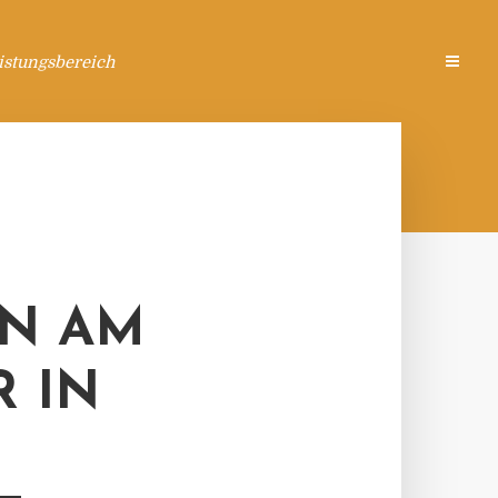
istungsbereich
N AM
R IN