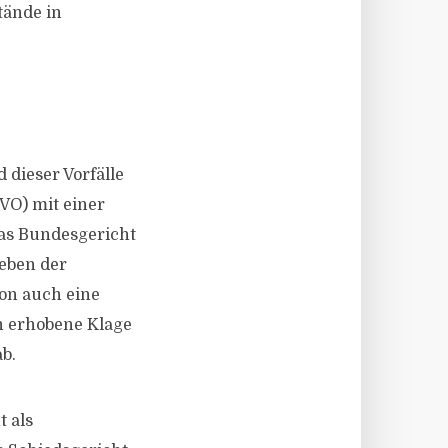
tände in
 dieser Vorfälle
VO) mit einer
das Bundesgericht
neben der
on auch eine
n erhobene Klage
b.
 als