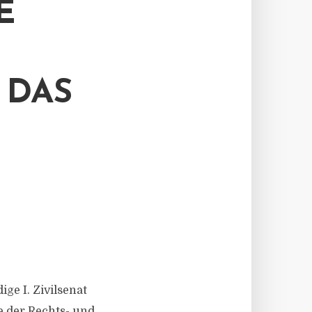
E
AS V
ge I. Zivilsenat
e der Rechts- und