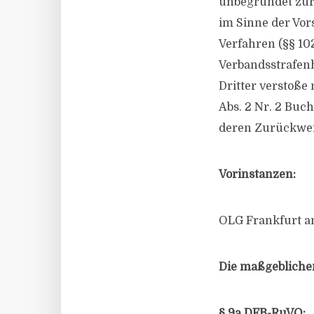
unbegründet zurü
im Sinne der Vor
Verfahren (§§ 10
Verbandsstrafenh
Dritter verstoße 
Abs. 2 Nr. 2 Buch
deren Zurückwei
Vorinstanzen:
OLG Frankfurt am
Die maßgeblichen
§ 9a DFB-RuVO: