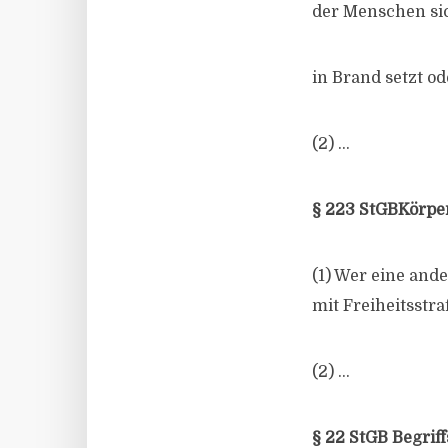
der Menschen sic
in Brand setzt o
(2) …
§ 223 StGBKörpe
(1) Wer eine and
mit Freiheitsstra
(2) …
§ 22 StGB Begri