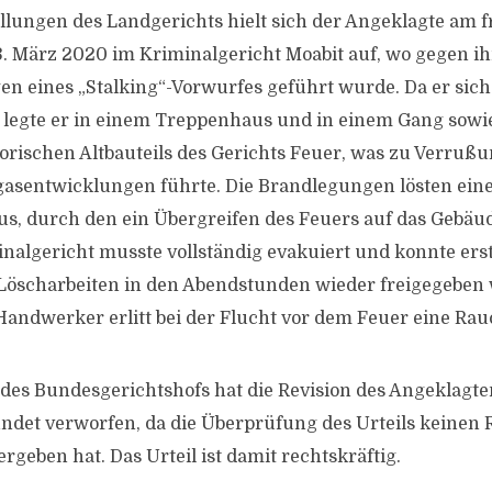
llungen des Landgerichts hielt sich der Angeklagte am 
. März 2020 im Kriminalgericht Moabit auf, wo gegen ih
en eines „Stalking“-Vorwurfes geführt wurde. Da er sic
, legte er in einem Treppenhaus und in einem Gang sow
storischen Altbauteils des Gerichts Feuer, was zu Verru
asentwicklungen führte. Die Brandlegungen lösten ein
s, durch den ein Übergreifen des Feuers auf das Gebäu
nalgericht musste vollständig evakuiert und konnte ers
Löscharbeiten in den Abendstunden wieder freigegeben 
Handwerker erlitt bei der Flucht vor dem Feuer eine Ra
t des Bundesgerichtshofs hat die Revision des Angeklagte
ndet verworfen, da die Überprüfung des Urteils keinen 
rgeben hat. Das Urteil ist damit rechtskräftig.