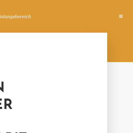
istungsbereich
N
ER