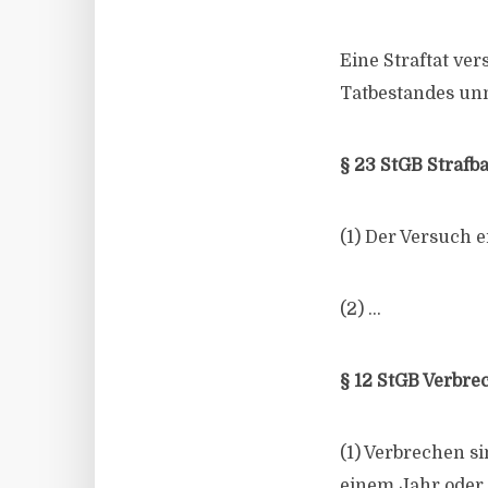
Eine Straftat ve
Tatbestandes unm
§ 23 StGB Strafb
(1) Der Versuch e
(2) …
§ 12 StGB Verbr
(1) Verbrechen s
einem Jahr oder 