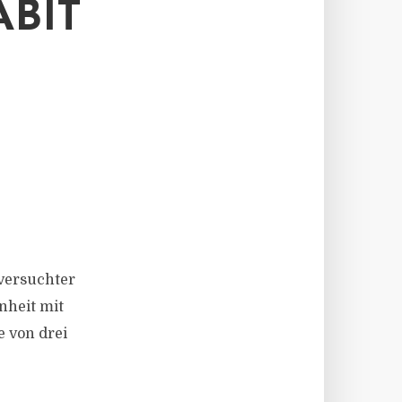
BIT
 versuchter
inheit mit
e von drei