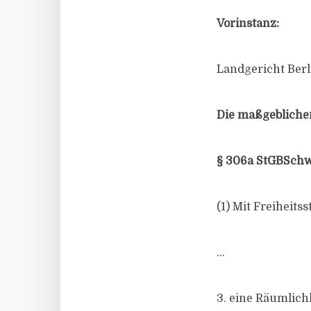
Vorinstanz:
Landgericht Berl
Die maßgeblichen
§ 306a StGBSchw
(1) Mit Freiheits
…
3. eine Räumlichk