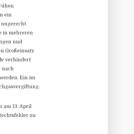
frühen
n ein
h ungerecht
ie in mehreren
ßungen und
en Großeinsatz
de verhindert
t nach
werden. Ein im
uchgasvergiftung.
n am 13. April
Rechtsfehler zu