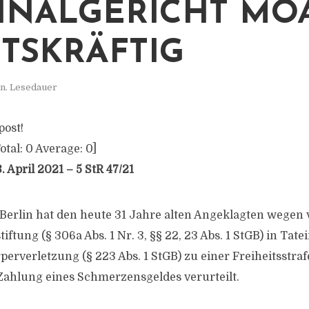
INALGERICHT MOA
TSKRÄFTIG
n. Lesedauer
post!
otal:
0
Average:
0
]
 April 2021 – 5 StR 47/21
Berlin hat den heute 31 Jahre alten Angeklagten wegen
ftung (§ 306a Abs. 1 Nr. 3, §§ 22, 23 Abs. 1 StGB) in Tate
perverletzung (§ 223 Abs. 1 StGB) zu einer Freiheitsstraf
ahlung eines Schmerzensgeldes verurteilt.