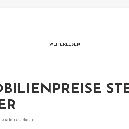
WEITERLESEN
BILIENPREISE ST
ER
2 Min. Lesedauer