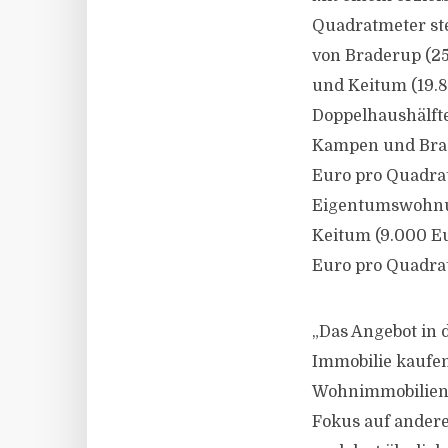
Quadratmeter ste
von Braderup (2
und Keitum (19.8
Doppelhaushälfte
Kampen und Brad
Euro pro Quadrat
Eigentumswohnun
Keitum (9.000 Eu
Euro pro Quadra
„Das Angebot in 
Immobilie kaufen 
Wohnimmobilien 
Fokus auf ander