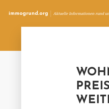
immogrund.org
Aktuelle Informationen rund u
WOHN
PREI
WEIT