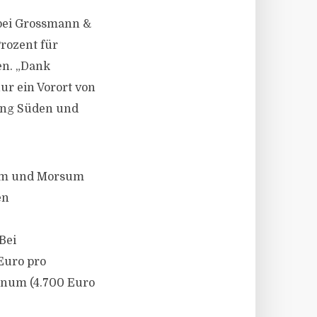
t bei Grossmann &
Prozent für
en. „Dank
ur ein Vorort von
tung Süden und
um und Morsum
en
Bei
Euro pro
nnum (4.700 Euro