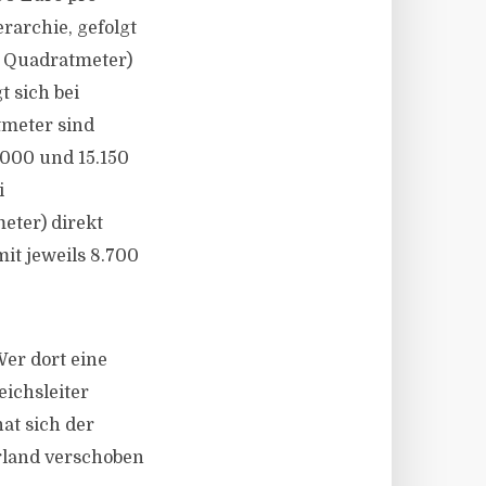
rarchie, gefolgt
o Quadratmeter)
 sich bei
tmeter sind
000 und 15.150
i
eter) direkt
it jeweils 8.700
Wer dort eine
eichsleiter
t sich der
rland verschoben