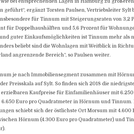
h wie bei entsprechenden Lagen in Hamburg zu größeren
n geführt“, ergänzt Torsten Paulsen, Vertriebsleiter Syl
t insbesondere für Tinnum mit Steigerungsraten von 3,2 
ent für Doppelhaushälften und 5,6 Prozent für Wohnung
und guter Einkaufsmöglichkeiten ist Tinnum mehr als n
nders beliebt sind die Wohnlagen mit Weitblick in Rich
rland angrenzende Bereich“, so Paulsen weiter.
innum je nach Immobiliensegment zusammen mit Hörn
er Preisskala auf Sylt. So finden sich 2018 die niedrigst
 erzielbaren Kaufpreise für Einfamilienhäuser mit 6.250
 6.650 Euro pro Quadratmeter in Hörnum und Tinnum. 
gen schiebt sich der östlichste Ort Morsum mit 4.600 
ischen Hörnum (4.300 Euro pro Quadratmeter) und Ti
r).