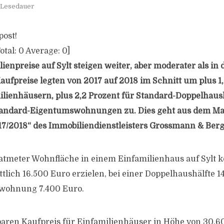
 Lesedauer
post!
otal:
0
Average:
0
]
enpreise auf Sylt steigen weiter, aber moderater als in 
aufpreise legten von 2017 auf 2018 im Schnitt um plus 1,
lienhäusern, plus 2,2 Prozent für Standard-Doppelhaus
 Standard-Eigentumswohnungen zu. Dies geht aus dem Ma
7/2018“ des Immobiliendienstleisters Grossmann & Berg
atmeter Wohnfläche in einem Einfamilienhaus auf Sylt 
tlich 16.500 Euro erzielen, bei einer Doppelhaushälfte 
wohnung 7.400 Euro.
baren Kaufpreis für Einfamilienhäuser in Höhe von 30.6