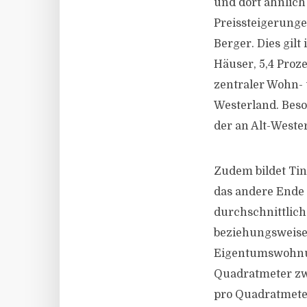
und dort ähnlic
Preissteigerunge
Berger. Dies gil
Häuser, 5,4 Proz
zentraler Wohn- 
Westerland. Beso
der an Alt-Weste
Zudem bildet T
das andere Ende d
durchschnittlich
beziehungsweise
Eigentumswohnun
Quadratmeter zw
pro Quadratmete