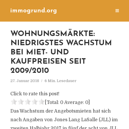
immogrund.org
WOHNUNGSMÄRKTE:
NIEDRIGSTES WACHSTUM
BEI MIET- UND
KAUFPREISEN SEIT
2009/2010
27. Januar 2018
6 Min. Lesedauer
Click to rate this post!
[Total:
0
Average:
0
]
Das Wachstum der Angebotsmieten hat sich
nach Angaben von Jones Lang LaSalle (JLL) im
zweiten Halbjahr 2017 in fünf der acht von JLL