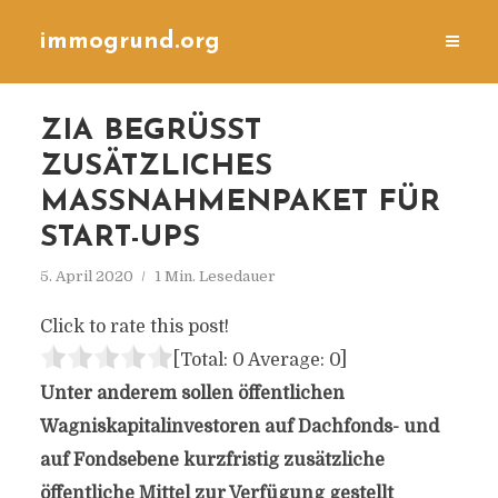
immogrund.org
ZIA BEGRÜSST Z
USÄTZLICHES M
ASSNAHMENPAKET FÜR ST
ART-UPS
5. April 2020
1 Min. Lesedauer
Click to rate this post!
[Total:
0
Average:
0
]
Unter anderem sollen öffentlichen
Wagniskapitalinvestoren auf Dachfonds- und
auf Fondsebene kurzfristig zusätzliche
öffentliche Mittel zur Verfügung gestellt