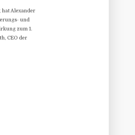
g hat Alexander
herungs- und
irkung zum 1.
oth, CEO der