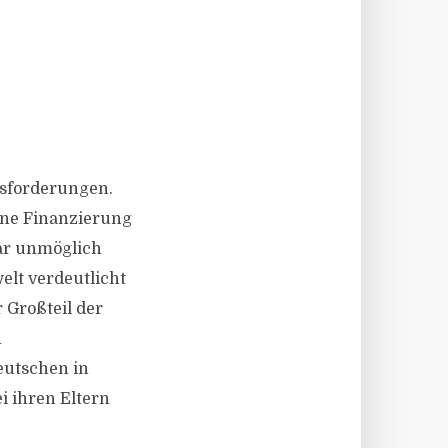
usforderungen.
eine Finanzierung
gar unmöglich
elt verdeutlicht
 Großteil der
n
eutschen in
i ihren Eltern