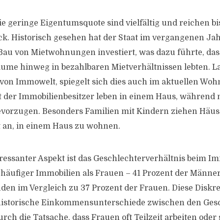
e geringe Eigentumsquote sind vielfältig und reichen bis
k. Historisch gesehen hat der Staat im vergangenen Ja
 Bau von Mietwohnungen investiert, was dazu führte, da
äume hinweg in bezahlbaren Mietverhältnissen lebten. La
von Immowelt, spiegelt sich dies auch im aktuellen Woh
t der Immobilienbesitzer leben in einem Haus, während 
orzugen. Besonders Familien mit Kindern ziehen Häuse
 an, in einem Haus zu wohnen.
eressanter Aspekt ist das Geschlechterverhältnis beim Im
häufiger Immobilien als Frauen – 41 Prozent der Männer
den im Vergleich zu 37 Prozent der Frauen. Diese Diskre
 historische Einkommensunterschiede zwischen den Ges
rch die Tatsache, dass Frauen oft Teilzeit arbeiten oder