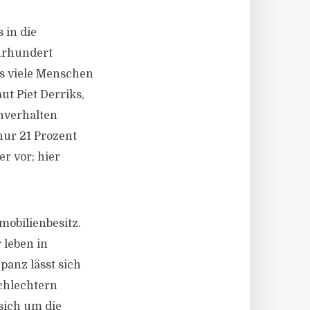
 in die
hrhundert
ss viele Menschen
ut Piet Derriks,
nverhalten
nur 21 Prozent
r vor; hier
mobilienbesitz.
 leben in
panz lässt sich
chlechtern
 sich um die