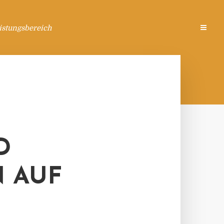
istungsbereich
D
 AUF