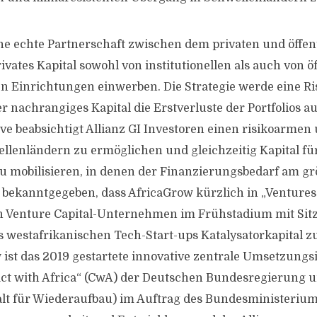
 echte Partnerschaft zwischen dem privaten und öffen
ivates Kapital sowohl von institutionellen als auch von ö
n Einrichtungen einwerben. Die Strategie werde eine R
er nachrangiges Kapital die Erstverluste der Portfolios a
tive beabsichtigt Allianz GI Investoren einen risikoarmen
lenländern zu ermöglichen und gleichzeitig Kapital f
u mobilisieren, in denen der Finanzierungsbedarf am größ
bekanntgegeben, dass AfricaGrow kürzlich in „Ventures
 Venture Capital-Unternehmen im Frühstadium mit Sitz
das westafrikanischen Tech-Start-ups Katalysatorkapital 
ow ist das 2019 gestartete innovative zentrale Umsetzung
act with Africa“ (CwA) der Deutschen Bundesregierung u
lt für Wiederaufbau) im Auftrag des Bundesministerium