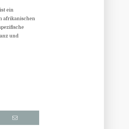
st ein
m afrikanischen
spezifische
lanz und