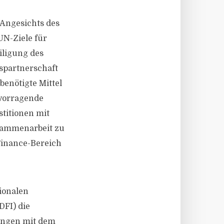
„Angesichts des
UN-Ziele für
eiligung des
gspartnerschaft
benötigte Mittel
rvorragende
stitionen mit
usammenarbeit zu
 Finance-Bereich
ionalen
DFI) die
ungen mit dem