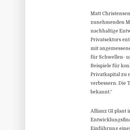
Matt Christensen,
zunehmenden Mang
nachhaltige Entwi
Privatsektors en
mit angemessener
für Schwellen- u
Beispiele für ko
Privatkapital zu
verbessern. Die 
bekannt.“
Allianz GI plant
Entwicklungsfina
Einführung eine