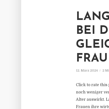
LANG
BEI 
GLEI
FRA
12. März 2024
2 M
Click to rate th
noch weniger ver
Alter auswirkt. 
Frauen ihre wirts