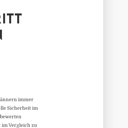
ITT
N
u Männern immer
lle Sicherheit im
 bewerten
t im Vergleich zu