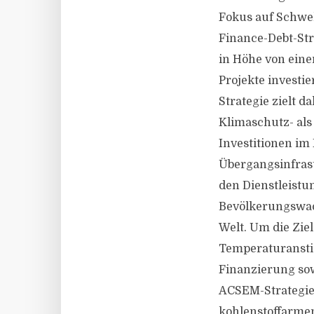
Fokus auf Schwel
Finance-Debt-Stra
in Höhe von eine
Projekte investi
Strategie zielt 
Klimaschutz- als
Investitionen im
Übergangsinfras
den Dienstleistu
Bevölkerungswac
Welt. Um die Zi
Temperaturanstie
Finanzierung sow
ACSEM-Strategie 
kohlenstoffarmen