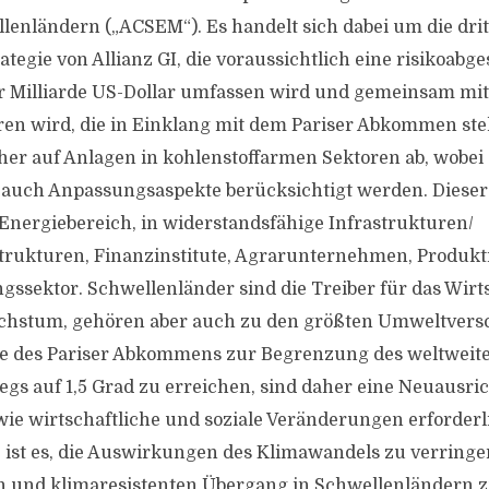
lenländern („ACSEM“). Es handelt sich dabei um die drit
tegie von Allianz GI, die voraussichtlich eine risikoabge
r Milliarde US-Dollar umfassen wird und gemeinsam mit 
eren wird, die in Einklang mit dem Pariser Abkommen ste
daher auf Anlagen in kohlenstoffarmen Sektoren ab, wobei
 auch Anpassungsaspekte berücksichtigt werden. Dieser
 Energiebereich, in widerstandsfähige Infrastrukturen/
trukturen, Finanzinstitute, Agrarunternehmen, Produkt
ngssektor. Schwellenländer sind die Treiber für das Wirt
hstum, gehören aber auch zu den größten Umweltvers
ele des Pariser Abkommens zur Begrenzung des weltweit
gs auf 1,5 Grad zu erreichen, sind daher eine Neuausri
ie wirtschaftliche und soziale Veränderungen erforderli
ist es, die Auswirkungen des Klimawandels zu verring
 und klimaresistenten Übergang in Schwellenländern zu