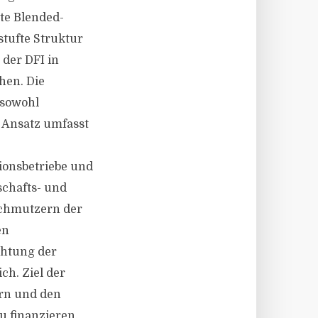
te Blended-
stufte Struktur
der DFI in
hen. Die
 sowohl
 Ansatz umfasst
ionsbetriebe und
schafts- und
chmutzern der
en
chtung der
ch. Ziel der
ern und den
 finanzieren.