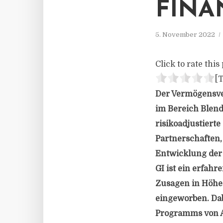
FINA
5. November 2022
Click to rate this 
[T
Der Vermögensver
im Bereich Blend
risikoadjustierte
Partnerschaften, 
Entwicklung der 
GI ist ein erfah
Zusagen in Höhe 
eingeworben. Dab
Programms von A