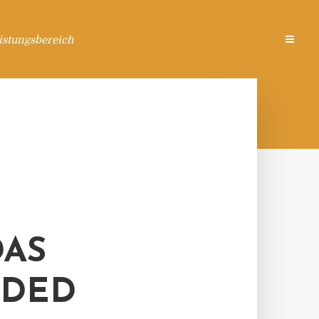
istungsbereich
DAS
NDED