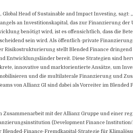
 Global Head of Sustainable and Impact Investing, sagt: 
els an Investitionskapital, das zur Finanzierung der 
cklung benötigt wird, ist es offensichtlich, dass die Bet
tscheidend sein wird. Als öffentlich-private Finanzierun
 Risikostrukturierung stellt Blended Finance dringend 
nd Entwicklungsländer bereit. Diese Strategien sind he
nkrete, innovative und marktorientierte Ansätze, um Inve
 mobilisieren und die multilaterale Finanzierung und Z
Teams von Allianz GI sind dabei als Vorreiter im Blended
 in Zusammenarbeit mit der Allianz Gruppe und einer reg
nzierungsinstitution (Development Finance Institution/
r Blended-Finance-Fremdkapital-Strategie für Klimalös