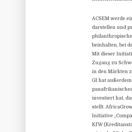
ACSEM werde eine
darstellen und pr
philanthropische
beinhalten, bei d
Mit dieser Initia
Zugang zu Schwel
in den Märkten z
GI hat außerdem 
panafrikanischen
investiert hat, 
stellt. AfricaGr
Initiative „Comp
KfW (Kreditansta