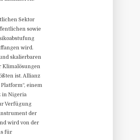
tlichen Sektor
ffentlichen sowie
isikoabstufung
uffangen wird.
 und skalierbaren
ür Klimalösungen
ten ist. Allianz
 Platform“, einem
 in Nigeria
zur Verfügung
sinstrument der
nd wird von der
s für