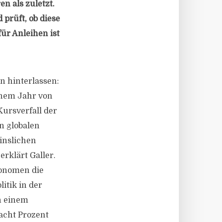
en als zuletzt.
prüft, ob diese
ür Anleihen ist
n hinterlassen:
inem Jahr von
Kursverfall der
n globalen
zinslichen
rklärt Galler.
konomen die
itik in der
n einem
 acht Prozent