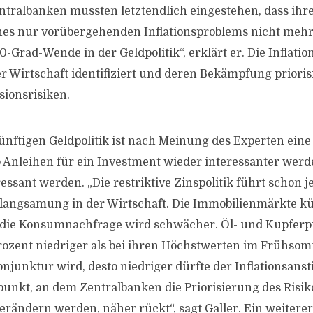
entralbanken mussten letztendlich eingestehen, dass ihr
nes nur vorübergehenden Inflationsproblems nicht mehr
0-Grad-Wende in der Geldpolitik“, erklärt er. Die Inflatio
 Wirtschaft identifiziert und deren Bekämpfung priorisi
sionsrisiken.
ünftigen Geldpolitik ist nach Meinung des Experten ein
b Anleihen für ein Investment wieder interessanter wer
ressant werden. „Die restriktive Zinspolitik führt schon j
rlangsamung in der Wirtschaft. Die Immobilienmärkte kü
 die Konsumnachfrage wird schwächer. Öl- und Kupferpr
ozent niedriger als bei ihren Höchstwerten im Frühsom
junktur wird, desto niedriger dürfte der Inflationsansti
punkt, an dem Zentralbanken die Priorisierung des Risi
verändern werden, näher rückt“, sagt Galler. Ein weiterer