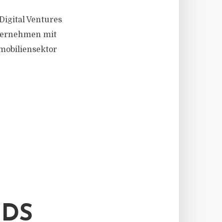
igital Ventures
nternehmen mit
mobiliensektor
NDS