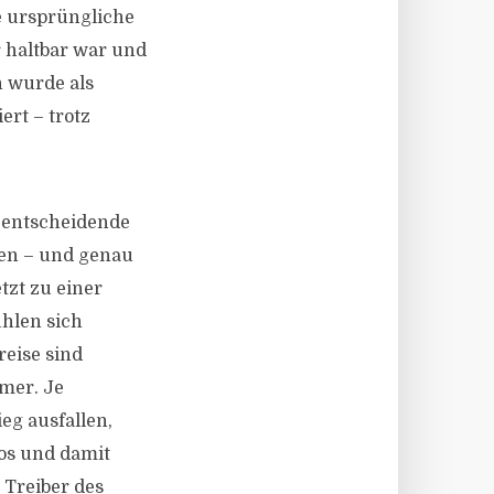
e ursprüngliche
 haltbar war und
n wurde als
ert – trotz
e entscheidende
den – und genau
etzt zu einer
hlen sich
eise sind
mer. Je
eg ausfallen,
kos und damit
 Treiber des