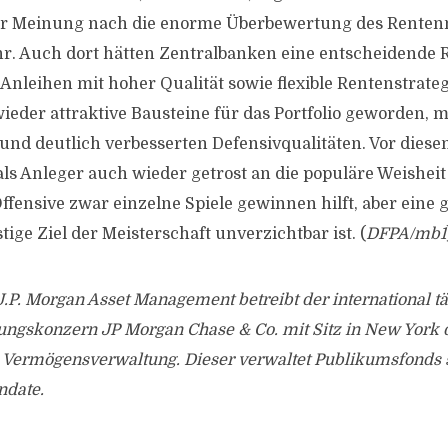
er Meinung nach die enorme Überbewertung des Renten
. Auch dort hätten Zentralbanken eine entscheidende Ro
 Anleihen mit hoher Qualität sowie flexible Rentenstrate
eder attraktive Bausteine für das Portfolio geworden, m
 und deutlich verbesserten Defensivqualitäten. Vor dies
ls Anleger auch wieder getrost an die populäre Weishei
Offensive zwar einzelne Spiele gewinnen hilft, aber eine 
stige Ziel der Meisterschaft unverzichtbar ist. (
DFPA/mb1
.P. Morgan Asset Management betreibt der international tä
tungskonzern JP Morgan Chase & Co. mit Sitz in New York 
 Vermögensverwaltung. Dieser verwaltet Publikumsfonds
ndate.