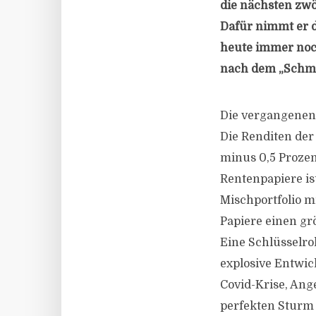
die nächsten zwöl
Dafür nimmt er d
heute immer noch
nach dem „Schme
Die vergangenen 
Die Renditen der
minus 0,5 Prozen
Rentenpapiere is
Mischportfolio m
Papiere einen grö
Eine Schlüsselro
explosive Entwick
Covid-Krise, Ang
perfekten Sturm 