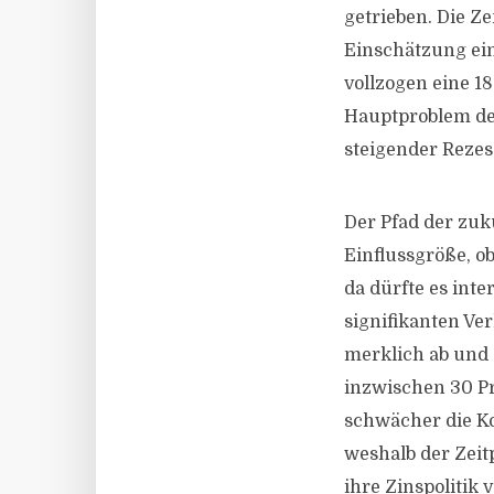
getrieben. Die Z
Einschätzung ei
vollzogen eine 18
Hauptproblem der
steigender Rezes
Der Pfad der zuk
Einflussgröße, o
da dürfte es inte
signifikanten Ve
merklich ab und
inzwischen 30 Pr
schwächer die Kon
weshalb der Zeit
ihre Zinspolitik 