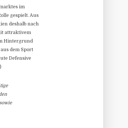
marktes im
lle gespielt. Aus
gien deshalb nach
it attraktivem
em Hintergrund
t aus dem Sport
gute Defensive
)
tige
den
 sowie