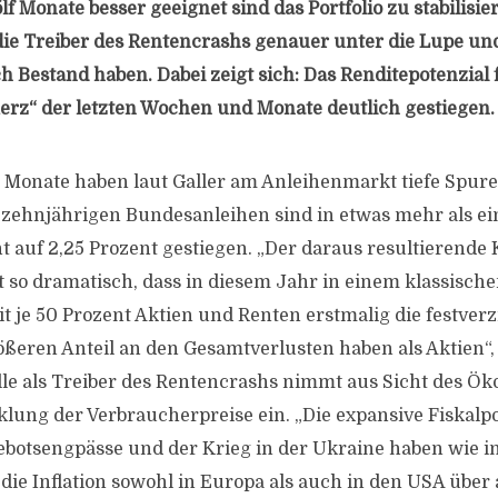
f Monate besser geeignet sind das Portfolio zu stabilisier
ie Treiber des Rentencrashs genauer unter die Lupe und 
 Bestand haben. Dabei zeigt sich: Das Renditepotenzial f
rz“ der letzten Wochen und Monate deutlich gestiegen.
Monate haben laut Galler am Anleihenmarkt tiefe Spure
 zehnjährigen Bundesanleihen sind in etwas mehr als e
t auf 2,25 Prozent gestiegen. „Der daraus resultierende 
t so dramatisch, dass in diesem Jahr in einem klassische
it je 50 Prozent Aktien und Renten erstmalig die festver
ßeren Anteil an den Gesamtverlusten haben als Aktien“, e
lle als Treiber des Rentencrashs nimmt aus Sicht des Ö
lung der Verbraucherpreise ein. „Die expansive Fiskalpol
ebotsengpässe und der Krieg in der Ukraine haben wie i
die Inflation sowohl in Europa als auch in den USA über