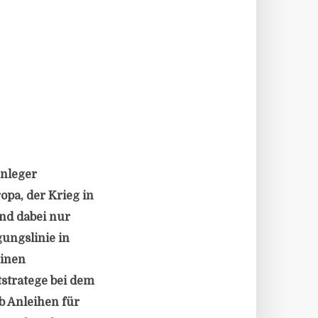
Anleger
opa, der Krieg in
ind dabei nur
gungslinie in
einen
tstratege bei dem
b Anleihen für