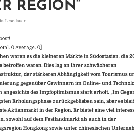
ER REGION“
in. Lesedauer
post!
otal:
0
Average:
0
]
hen waren es die kleineren Märkte in Südostasien, die 
 betroffen waren. Dies lag an ihrer schwächeren
struktur, der stärkeren Abhängigkeit vom Tourismus u
nierung gegenüber Gewinnern im Online- und Technolog
h angesichts des Impfoptimismus stark erholt. „Im Geg
gsten Erholungsphase zurückgeblieben sein, aber es blei
fste Aktienmarkt in der Region. Er bietet eine viel inter
, sowohl auf dem Festlandmarkt als auch in der
gsregion Hongkong sowie unter chinesischen Unterneh