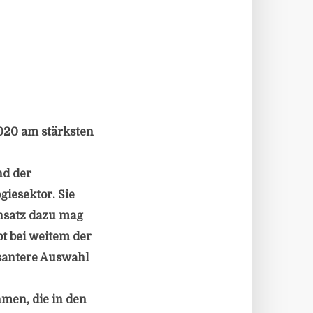
2020 am stärksten
nd der
iesektor. Sie
ensatz dazu mag
bt bei weitem der
essantere Auswahl
men, die in den