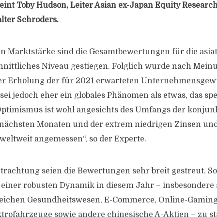
eint Toby Hudson, Leiter Asian ex-Japan Equity Researc
ter Schroders.
n Marktstärke sind die Gesamtbewertungen für die asiat
hnittliches Niveau gestiegen. Folglich wurde nach Mei
der Erholung der für 2021 erwarteten Unternehmensgewi
 sei jedoch eher ein globales Phänomen als etwas, das spe
r Optimismus ist wohl angesichts des Umfangs der konjun
 nächsten Monaten und der extrem niedrigen Zinsen un
weltweit angemessen“, so der Experte.
trachtung seien die Bewertungen sehr breit gestreut. S
 einer robusten Dynamik in diesem Jahr – insbesondere
ereichen Gesundheitswesen, E-Commerce, Online-Gaming
trofahrzeuge sowie andere chinesische A-Aktien – zu st