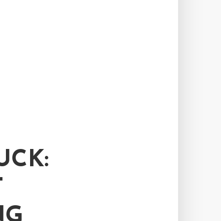
UCK:
T
NG