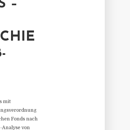
S –
CHIE
-
s mit
gungsverordnung
schen Fonds nach
e-Analyse von