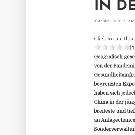
IN D
4. Januar 2021
2 M
Click to rate this 
[T
Geografisch gese
von der Pandemie
Gesundheitsinfra
begrenzten Expo
haben sich jedoc
China in der jün
breiteste und tie
an Anlagechancen
Sonderverwaltun