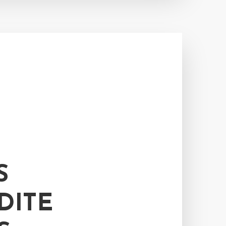
S
DITE