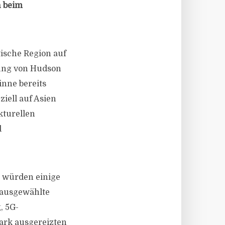
h beim
ische Region auf
nung von Hudson
nne bereits
ziell auf Asien
kturellen
d
o würden einige
 ausgewählte
, 5G-
ark ausgereizten