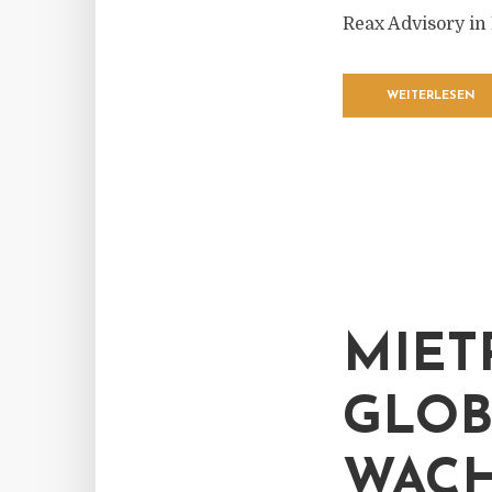
Reax Advisory in
WEITERLESEN
MIET
GLOB
WACH