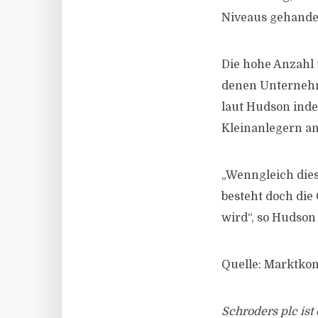
Niveaus gehandel
Die hohe Anzahl 
denen Unternehm
laut Hudson indes
Kleinanlegern a
„Wenngleich dies
besteht doch die
wird“, so Hudson
Quelle: Marktko
Schroders plc is