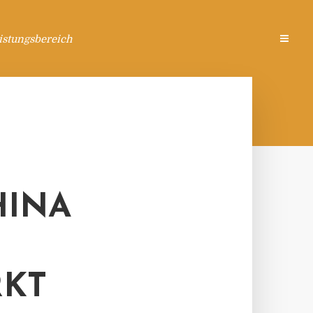
istungsbereich
HINA
RKT