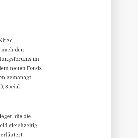
KirAc
d nach den
iftungsforums im
t dem neuen Fonds
rien gemanagt
, Social
leger, die die
ld gleichzeitig
erläutert