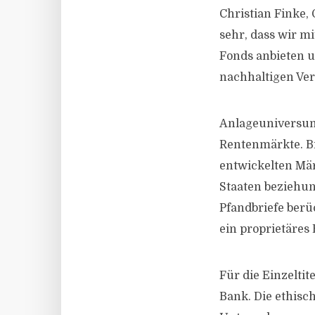
Christian Finke,
sehr, dass wir mi
Fonds anbieten u
nachhaltigen Ve
Anlageuniversum 
Rentenmärkte. Bi
entwickelten Mär
Staaten beziehu
Pfandbriefe berü
ein proprietäres
Für die Einzelti
Bank. Die ethisc