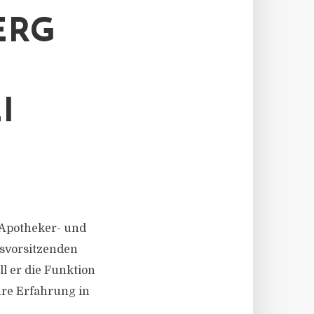
ERG
I
n Apotheker- und
dsvorsitzenden
l er die Funktion
hre Erfahrung in