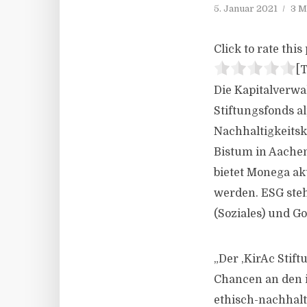
5. Januar 2021
3 M
Click to rate this 
[T
Die Kapitalverw
Stiftungsfonds a
Nachhaltigkeitsk
Bistum in Aachen
bietet Monega ak
werden. ESG steh
(Soziales) und 
„Der ,KirAc Stift
Chancen an den i
ethisch-nachhalt