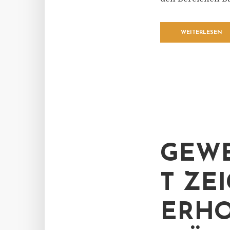
WEITERLESEN
GEWE
T ZE
ERHO