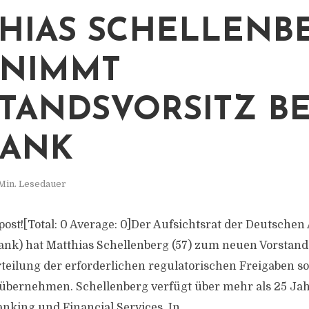
HIAS SCHELLENB
RNIMMT
TANDSVORSITZ BE
BANK
Min. Lesedauer
s post![Total: 0 Average: 0]Der Aufsichtsrat der Deutsche
nk) hat Matthias Schellenberg (57) zum neuen Vorstan
teilung der erforderlichen regulatorischen Freigaben sol
übernehmen. Schellenberg verfügt über mehr als 25 Ja
nking und Financial Services. In...