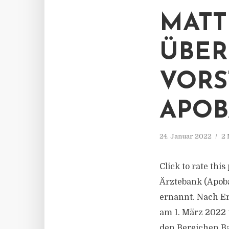
MATT
ÜBE
VORS
APO
24. Januar 2022
2 
Click to rate thi
Ärztebank (Apoba
ernannt. Nach Er
am 1. März 2022 
den Bereichen Ba