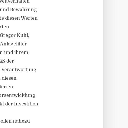
weltverhalten
en und Bewahrung
ie diesen Werten
erten
 Gregor Kuhl,
Anlagefilter
en und ihrem
äß der
le Verantwortung
 diesen
terien
Kursentwicklung
t der Investition
sollen nahezu