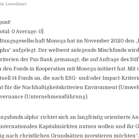
in. Lesedauer
post!
otal:
0
Average:
0
]
altungsgesellschaft Monega hat im November 2020 den „
lpha“ aufgelegt. Der weltweit anlegende Mischfonds wir
riterien der Pax-Bank gemanagt, die auf Anfrage des St
 den Fonds in Kooperation mit Monega initiiert hat. Mi
tuell 14 Fonds an, die nach ESG- und/oder Impact-Krite
t für die Nachhaltigkeitskriterien Environment (Umwelt)
Governance (Unternehmensführung).
ungsfonds alpha‘ richtet sich an langfristig orientierte An
nternationalen Kapitalmärkten nutzen wollen und ihr Ge
ig nach christlichen Grundsätzen investieren möchten“, 