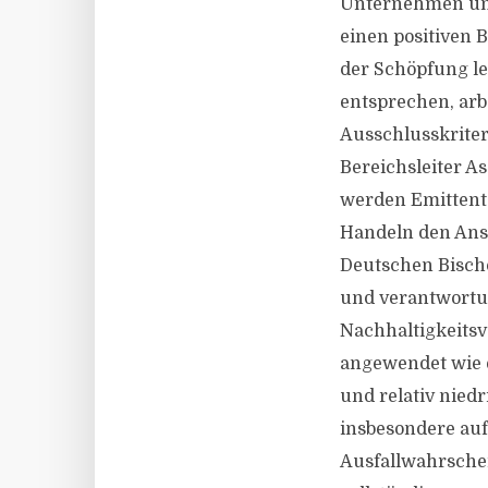
Unternehmen und 
einen positiven 
der Schöpfung le
entsprechen, arbe
Ausschlusskriter
Bereichsleiter A
werden Emittente
Handeln den Ans
Deutschen Bischo
und verantwortu
Nachhaltigkeitsv
angewendet wie e
und relativ nied
insbesondere auf
Ausfallwahrschei