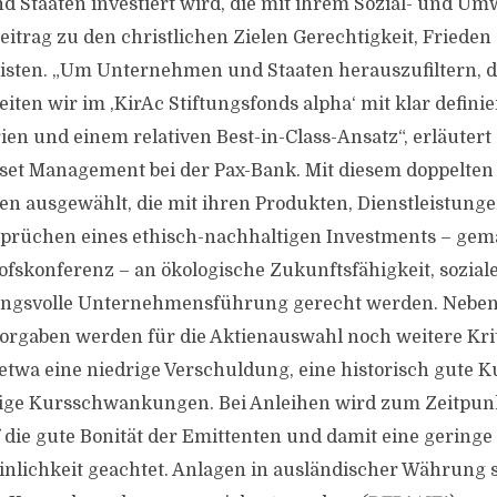
Staaten investiert wird, die mit ihrem Sozial- und Um
Beitrag zu den christlichen Zielen Gerechtigkeit, Fried
isten. „Um Unternehmen und Staaten herauszufiltern, d
iten wir im ,KirAc Stiftungsfonds alpha‘ mit klar defini
ien und einem relativen Best-in-Class-Ansatz“, erläutert
sset Management bei der Pax-Bank. Mit diesem doppelten 
n ausgewählt, die mit ihren Produkten, Dienstleistung
prüchen eines ethisch-nachhaltigen Investments – gem
fskonferenz – an ökologische Zukunftsfähigkeit, sozia
ngsvolle Unternehmensführung gerecht werden. Neben
orgaben werden für die Aktienauswahl noch weitere Kri
twa eine niedrige Verschuldung, eine historisch gute 
rige Kursschwankungen. Bei Anleihen wird zum Zeitpunk
 die gute Bonität der Emittenten und damit eine geringe
nlichkeit geachtet. Anlagen in ausländischer Währung 