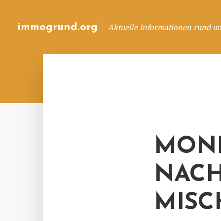
immogrund.org
Aktuelle Informationen rund u
MONE
NACH
MISC