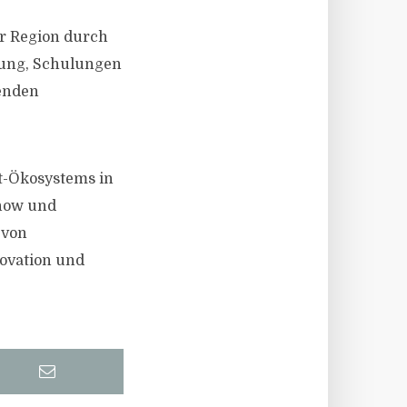
er Region durch
itung, Schulungen
menden
ct-Ökosystems in
-how und
 von
ovation und