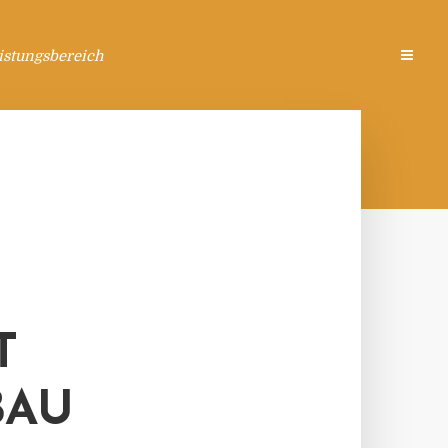
istungsbereich
T
BAU