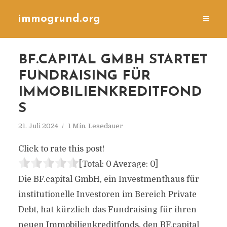
immogrund.org
BF.CAPITAL GMBH STARTET
FUNDRAISING FÜR
IMMOBILIENKREDITFOND
S
21. Juli 2024
1 Min. Lesedauer
Click to rate this post!
[Total:
0
Average:
0
]
Die BF.capital GmbH, ein Investmenthaus für
institutionelle Investoren im Bereich Private
Debt, hat kürzlich das Fundraising für ihren
neuen Immobilienkreditfonds, den BF.capital