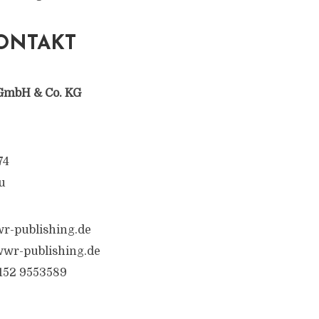
ONTAKT
GmbH & Co. KG
74
u
r-publishing.de
wr-publishing.de
6152 9553589