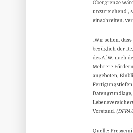
Obergrenze wäre 
unzureichend“, s
einschreiten, ve
„Wir sehen, dass
bezüglich der Re
des AfW, nach de
Mehrere Fördermi
angeboten, Einbli
Fertigungstiefe
Datengrundlage, 
Lebensversicheru
Vorstand.
(DFPA/
Quelle: Pressemi