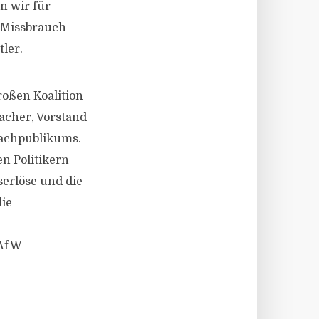
n wir für
i Missbrauch
ler.
roßen Koalition
bacher, Vorstand
 Fachpublikums.
n Politikern
serlöse und die
ie
 AfW-