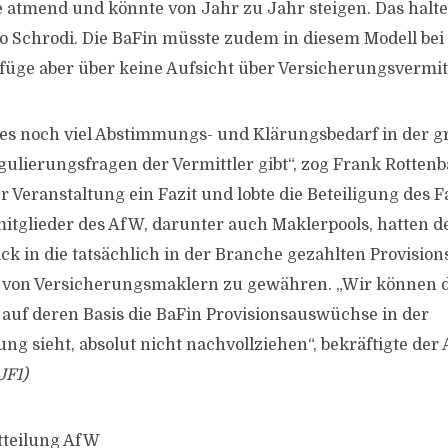
atmend und könnte von Jahr zu Jahr steigen. Das halte
o Schrodi. Die BaFin müsste zudem in diesem Modell be
rfüge aber über keine Aufsicht über Versicherungsvermitt
 es noch viel Abstimmungs- und Klärungsbedarf in der g
gulierungsfragen der Vermittler gibt“, zog Frank Rotten
r Veranstaltung ein Fazit und lobte die Beteiligung des
tglieder des AfW, darunter auch Maklerpools, hatten de
ck in die tatsächlich in der Branche gezahlten Provision
n von Versicherungsmaklern zu gewähren. „Wir können d
auf deren Basis die BaFin Provisionsauswüchse in der
ng sieht, absolut nicht nachvollziehen“, bekräftigte der
JF1)
tteilung AfW