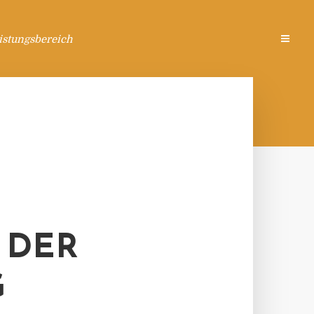
istungsbereich
 DER
G