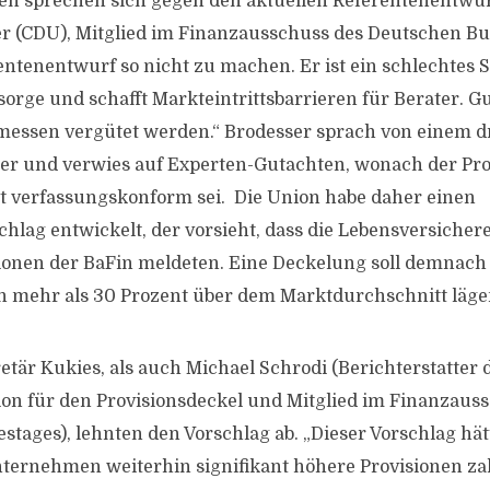
en sprechen sich gegen den aktuellen Referentenentwurf
r (CDU), Mitglied im Finanzausschuss des Deutschen Bu
entenentwurf so nicht zu machen. Er ist ein schlechtes S
rsorge und schafft Markteintrittsbarrieren für Berater. 
essen vergütet werden.“ Brodesser sprach von einem 
r und verwies auf Experten-Gutachten, wonach der Pro
t verfassungskonform sei. Die Union habe daher einen
lag entwickelt, der vorsieht, dass die Lebensversichere
ionen der BaFin meldeten. Eine Deckelung soll demnach 
n mehr als 30 Prozent über dem Marktdurchschnitt läge
etär Kukies, als auch Michael Schrodi (Berichterstatter 
on für den Provisionsdeckel und Mitglied im Finanzaus
tages), lehnten den Vorschlag ab. „Dieser Vorschlag hätt
ternehmen weiterhin signifikant höhere Provisionen za