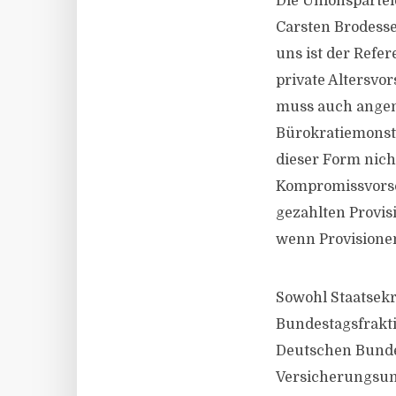
Die Unionspartei
Carsten Brodesse
uns ist der Refer
private Altersvo
muss auch angem
Bürokratiemonste
dieser Form nich
Kompromissvorsch
gezahlten Provis
wenn Provisione
Sowohl Staatsekr
Bundestagsfrakti
Deutschen Bundes
Versicherungsun