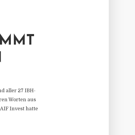
IMMT
N
d aller 27 IBH-
ihren Worten aus
IF Invest hatte