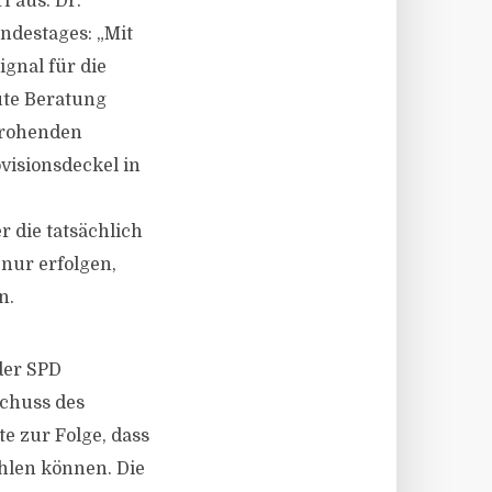
 aus. Dr.
ndestages: „Mit
ignal für die
Gute Beratung
drohenden
visionsdeckel in
r die tatsächlich
nur erfolgen,
n.
der SPD
schuss des
e zur Folge, dass
hlen können. Die