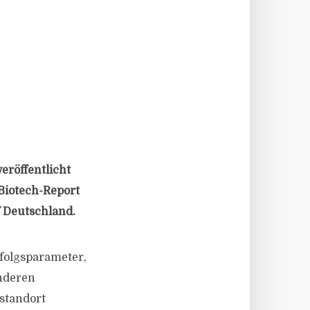
eröffentlicht
Biotech-Report
f Deutschland.
rfolgsparameter,
anderen
standort