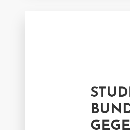
STUD
BUND
EGEN