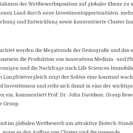
ahmen der Wettbewerbsposition auf globaler Ebene zu s
igenen Land durch neue Investmentopportunitäten, mehr
chung und Entwicklung sowie konzentrierte Cluster lang
rachtet werden die Megatrends der Demografie und das 
sstsein die Produktion von innovativen Medizin- und 
eunigen und die Nachfrage nach Life Sciences-Immobili
Im Langfristvergleich zeigt der Sektor eine konstant wa
 Investitionen und reiht sich damit in eine der wichtigs
 ein, kommentiert Prof. Dr. John Davidson, Group Resea
e Group.
d im globalen Wettbewerb um attraktive Biotech-Stando
l, muss es den Aufbau von Cluster und die passende