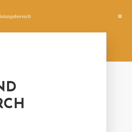
istungsbereich
ND
RCH