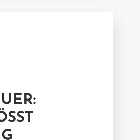
UER:
ST G
G