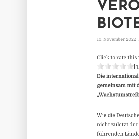
VERÖ
BIOT
10. November 2022
Click to rate this 
[T
Die internationa
gemeinsam mit de
„Wachstumstreibe
Wie die Deutsche 
nicht zuletzt du
führenden Lände