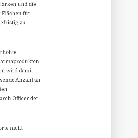
tärken und die
 Flächen für
fristig zu
erhöhte
Pharmaprodukten
en wird damit
chsende Anzahl an
ten
rch Officer der
rte nicht