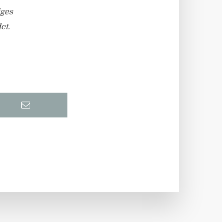
iges
et.