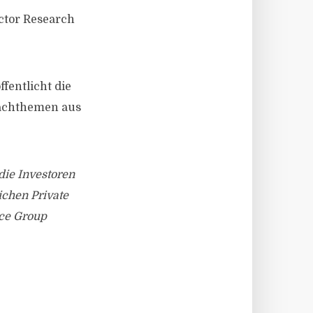
ector Research
fentlicht die
Fachthemen aus
die Investoren
ichen Private
nce Group