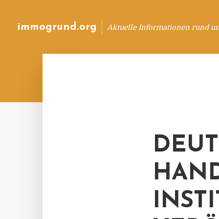
immogrund.org
Aktuelle Informationen rund u
DEUT
HAND
INST