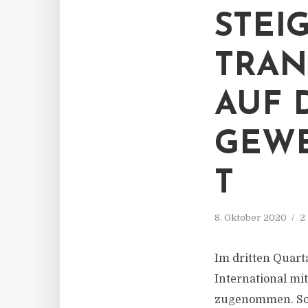
STEI
TRAN
AUF
GEWE
T
8. Oktober 2020
2
Im dritten Quart
International mi
zugenommen. So 