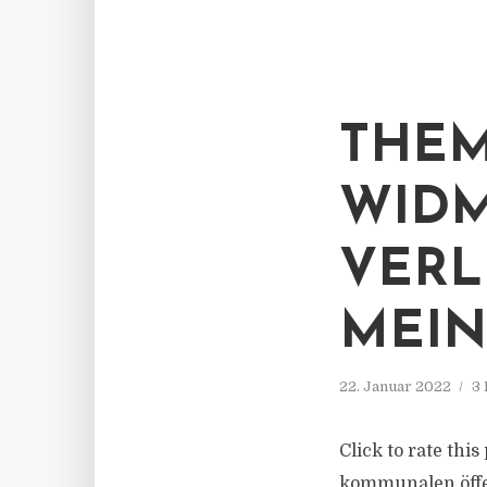
THE
WID
VERL
MEIN
22. Januar 2022
3 
Click to rate th
kommunalen öffen