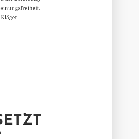
einungsfreiheit.
 Kläger
SETZT
T