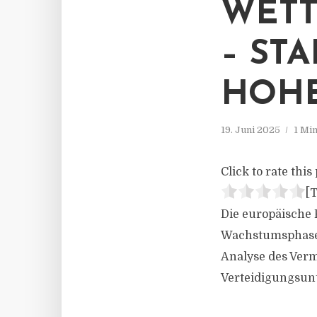
WETT
– ST
HOHE
19. Juni 2025
1 Mi
Click to rate this 
[T
Die europäische 
Wachstumsphase u
Analyse des Ver
Verteidigungsun