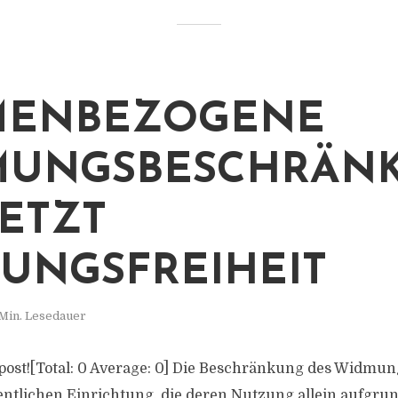
MENBEZOGENE
MUNGSBESCHRÄN
ETZT
UNGSFREIHEIT
Min. Lesedauer
is post![Total: 0 Average: 0] Die Beschränkung des Widm
tlichen Einrichtung, die deren Nutzung allein aufgru