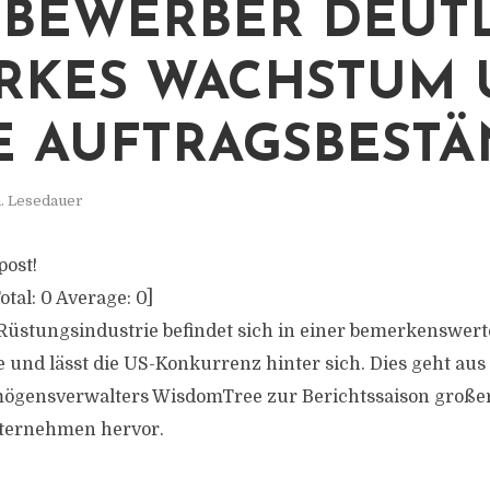
BEWERBER DEUT
ARKES WACHSTUM
 AUFTRAGSBEST
n. Lesedauer
post!
otal:
0
Average:
0
]
Rüstungsindustrie befindet sich in einer bemerkenswer
nd lässt die US-Konkurrenz hinter sich. Dies geht aus 
mögensverwalters WisdomTree zur Berichtssaison große
ternehmen hervor.