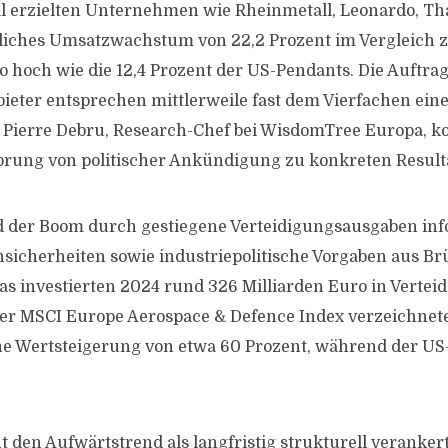
l erzielten Unternehmen wie Rheinmetall, Leonardo, Th
liches Umsatzwachstum von 22,2 Prozent im Vergleich 
o hoch wie die 12,4 Prozent der US-Pendants. Die Auftra
ieter entsprechen mittlerweile fast dem Vierfachen ein
 Pierre Debru, Research-Chef bei WisdomTree Europa, k
prung von politischer Ankündigung zu konkreten Resulta
d der Boom durch gestiegene Verteidigungsausgaben inf
nsicherheiten sowie industriepolitische Vorgaben aus Br
as investierten 2024 rund 326 Milliarden Euro in Verteid
Der MSCI Europe Aerospace & Defence Index verzeichnete
ne Wertsteigerung von etwa 60 Prozent, während der US
 den Aufwärtstrend als langfristig strukturell veranker