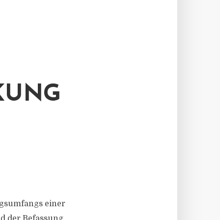
KUNG
ungsumfangs einer
nd der Befassung