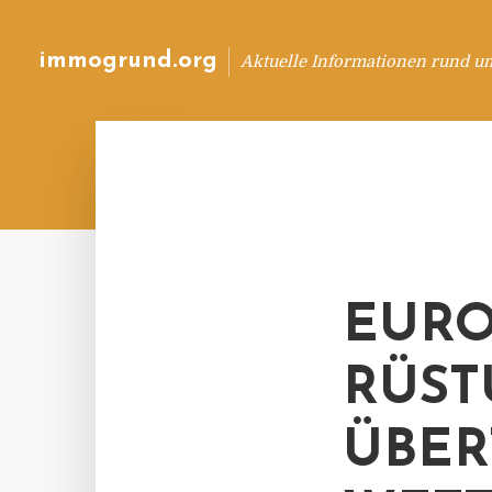
immogrund.org
Aktuelle Informationen rund u
EURO
RÜST
ÜBER