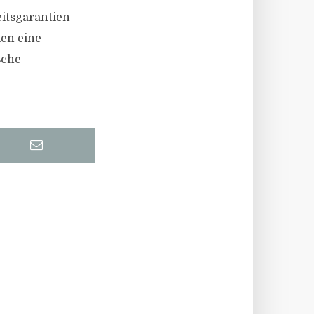
itsgarantien
len eine
sche