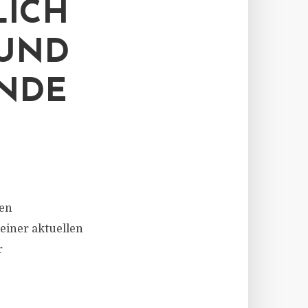
LICH
 UND
ÄNDE
ten
einer aktuellen
r