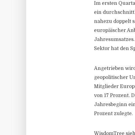
Im ersten Quarta
ein durchschnitt
nahezu doppelt s
europäischer Anb
Jahresumsatzes.
Sektor hat den S
Angetrieben wir
geopolitischer U
Mitglieder Europ
von 17 Prozent. 
Jahresbeginn ei
Prozent zulegte.
WisdomTree sieht