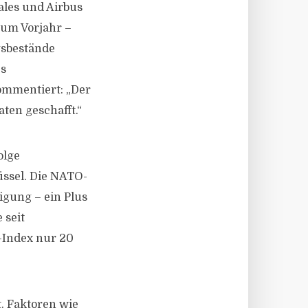
ales und Airbus
zum Vorjahr –
gsbestände
es
ommentiert: „Der
ten geschafft.“
olge
üssel. Die NATO-
igung – ein Plus
 seit
-Index nur 20
t. Faktoren wie