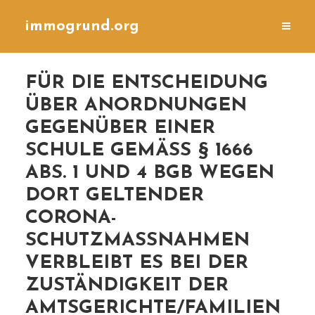
immogrund.org
FÜR DIE ENTSCHEIDUNG
ÜBER ANORDNUNGEN
GEGENÜBER EINER
SCHULE GEMÄSS § 1666 A
BS. 1 UND 4 BGB WEGEN D
ORT GELTENDER C
ORONA-S
CHUTZMASSNAHMEN VE
RBLEIBT ES BEI DER ZU
STÄNDIGKEIT DER AM
TSGERICHTE/FAMILIENGE