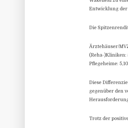
Wakefield zu ein
Entwicklung der
Die Spitzenrendi
Ärztehäuser/MVZ:
(Reha-)Kliniken:
Pflegeheime: 5,10
Diese Differenz
gegenüber den v
Herausforderun
Trotz der positi