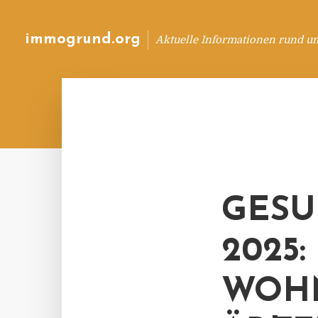
immogrund.org
Aktuelle Informationen rund u
GESU
2025
WOH