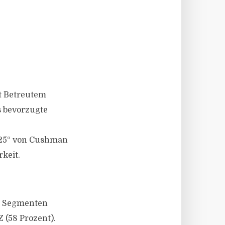
it Betreutem
 bevorzugte
025“ von Cushman
keit.
en Segmenten
 (58 Prozent).