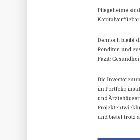
Pflegeheime sind
Kapitalverfügbar
Dennoch bleibt di
Renditen und gese
Fazit: Gesundhe
Die Investorenum
im Portfolio ins
und Ärztehäuser/
Projektentwickl
und bietet trotz