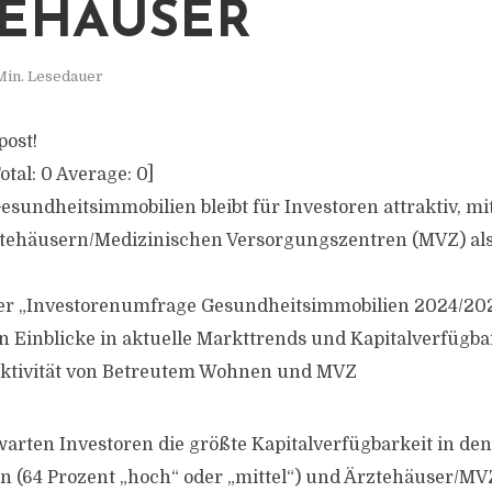
EHÄUSER
Min. Lesedauer
post!
otal:
0
Average:
0
]
Gesundheitsimmobilien bleibt für Investoren attraktiv, m
ehäusern/Medizinischen Versorgungszentren (MVZ) als
der „Investorenumfrage Gesundheitsimmobilien 2024/2
n Einblicke in aktuelle Markttrends und Kapitalverfügbar
ktivität von Betreutem Wohnen und MVZ
arten Investoren die größte Kapitalverfügbarkeit in d
 (64 Prozent „hoch“ oder „mittel“) und Ärztehäuser/MVZ