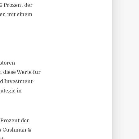
6 Prozent der
nen mit einem
storen
n diese Werte für
nd Investment-
ategie in
 Prozent der
was Cushman &