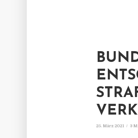
BUND
ENTS
STRA
VERK
25. März 2021
3 M