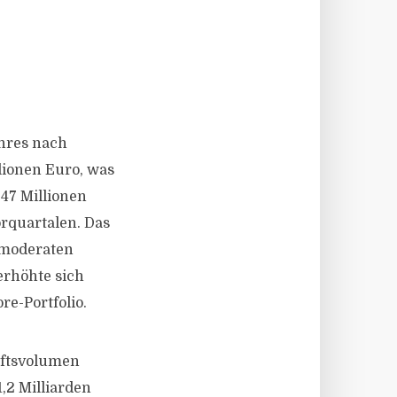
ahres nach
lionen Euro, was
47 Millionen
orquartalen. Das
s moderaten
erhöhte sich
re-Portfolio.
äftsvolumen
,2 Milliarden