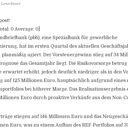
. Lesedauer
post!
otal:
0
Average:
0
]
ndbriefbank (pbb), eine Spezialbank für gewerbliche
ierung, hat im ersten Quartal des aktuellen Geschäftsj
planmäßig agiert. Der Vorsteuergewinn stieg auf 34 Mil
ognose das Gesamtjahr liegt. Die Risikovorsorge betrug 
 erwartet erhöht, jedoch deutlich niedriger als in den V
eg auf 125 Millionen Euro, hauptsächlich aufgrund eine
nportfolios bei höherer Marge. Das Realisationsergebnis 
 Millionen Euro durch proaktive Verkäufe aus dem Non-Co
rträge stiegen auf 146 Millionen Euro und das Neugesch
onen Euro, was zu einem Aufbau des REF-Portfolios auf 31