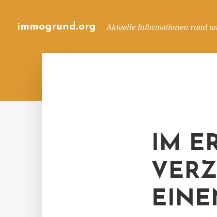
immogrund.org
Aktuelle Informationen rund u
IM E
VERZ
EINE