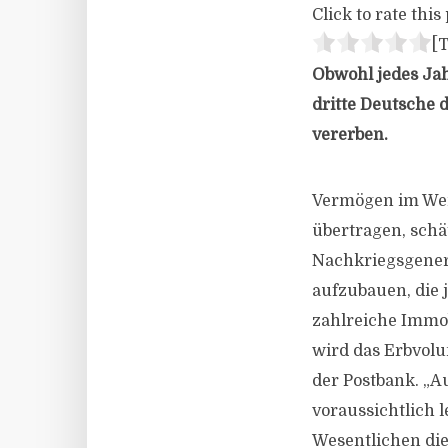
Click to rate this 
[T
Obwohl jedes Ja
dritte Deutsche d
vererben.
Vermögen im Wer
übertragen, schä
Nachkriegsgenera
aufzubauen, die 
zahlreiche Immob
wird das Erbvolu
der Postbank. „
voraussichtlich l
Wesentlichen die