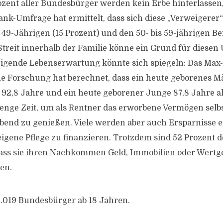
zent aller Bundesbürger werden kein Erbe hinterlassen, 
bank-Umfrage hat ermittelt, dass sich diese „Verweigerer
 49-Jährigen (15 Prozent) und den 50- bis 59-jährigen Be
Streit innerhalb der Familie könne ein Grund für diesen 
eigende Lebenserwartung könnte sich spiegeln: Das Max-
he Forschung hat berechnet, dass ein heute geborenes 
 92,8 Jahre und ein heute geborener Junge 87,8 Jahre alt
 Menge Zeit, um als Rentner das erworbene Vermögen selb
end zu genießen. Viele werden aber auch Ersparnisse e
igene Pflege zu finanzieren. Trotzdem sind 52 Prozent
 dass sie ihren Nachkommen Geld, Immobilien oder Wert
en.
.019 Bundesbürger ab 18 Jahren.