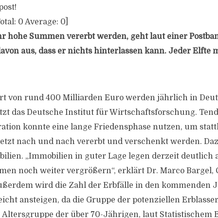
post!
otal:
0
Average:
0
]
hr hohe Summen vererbt werden, geht laut einer Postba
avon aus, dass er nichts hinterlassen kann. Jeder Elfte 
t von rund 400 Milliarden Euro werden jährlich in Deu
tzt das Deutsche Institut für Wirtschaftsforschung. Tend
tion konnte eine lange Friedensphase nutzen, um stat
jetzt nach und nach vererbt und verschenkt werden. D
ilien. „Immobilien in guter Lage legen derzeit deutlich 
men noch weiter vergrößern“, erklärt Dr. Marco Bargel, 
Außerdem wird die Zahl der Erbfälle in den kommenden 
eicht ansteigen, da die Gruppe der potenziellen Erblasser
 Altersgruppe der über 70-Jährigen, laut Statistischem