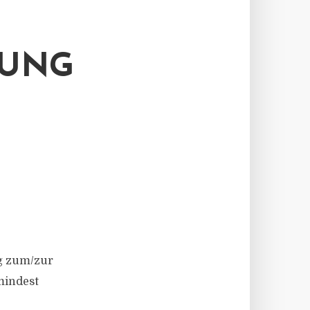
FUNG
ng zum/zur
umindest