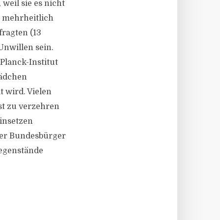
weil sie es nicht
“ mehrheitlich
fragten (13
Unwillen sein.
Planck-Institut
Mädchen
 wird. Vielen
st zu verzehren
insetzen
 der Bundesbürger
gegenstände