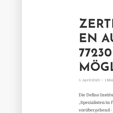
ZERT
EN A
7723
MÖG
5. April 2020
1 Mi
Die Defino Insti
„Spezialisten/in 
vorübergehend - 