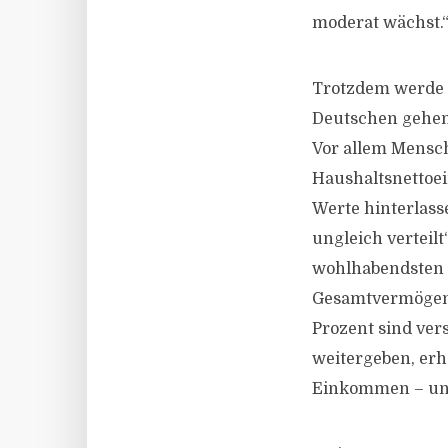
moderat wächst.
Trotzdem werde n
Deutschen gehen 
Vor allem Mensc
Haushaltsnettoe
Werte hinterlass
ungleich verteil
wohlhabendsten 
Gesamtvermögens
Prozent sind ver
weitergeben, erh
Einkommen – und