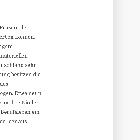
Prozent der
rerben können.
ingem
materiellen
utschland sehr
tung besitzen die
 des
mögen. Etwa neun
s an ihre Kinder
 Berufsleben ein
n leer aus.