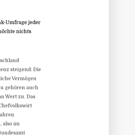
nk-Umfrage jeder
möchte nichts
tschland
enz steigend: Die
tliche Vermögen
azu gehören auch
an Wert zu. Das
Chefvolkswirt
Jahren
, also im
 Bundesamt