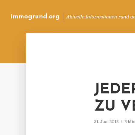
immogrund.org
Aktuelle Informationen rund u
JEDE
ZU V
21. Juni 2018
3 Min