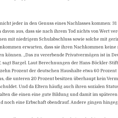
“
icht jeder in den Genuss eines Nachlasses kommen: 31 
davon aus, dass sie nach ihrem Tod nichts von Wert ve
hen mit niedrigem Schulabschluss sowie solche mit ger
inkommen erwarten, dass sie ihren Nachkommen keine 
en können. „Das zu vererbende Privatvermögen ist in De
t“, sagt Bargel. Laut Berechnungen der Hans-Böckler-Stif
zehn Prozent der deutschen Haushalte etwa 60 Prozent
, die unteren 20 Prozent besitzen überhaupt kein Ver
schuldet. Und da Eltern häufig auch ihren sozialen Statu
alten die einen eine gute Bildung und damit im späteren
 noch eine Erbschaft obendrauf. Andere gingen hingege