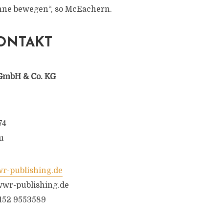
nne bewegen“, so McEachern.
ONTAKT
GmbH & Co. KG
74
u
-publishing.de
wr-publishing.de
6152 9553589