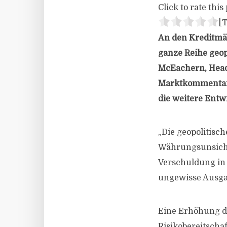
Click to rate this 
[T
An den Kreditmär
ganze Reihe geop
McEachern, Head 
Marktkommentar. 
die weitere Entw
„Die geopolitisch
Währungsunsich
Verschuldung in 
ungewisse Ausgan
Eine Erhöhung di
Risikobereitscha