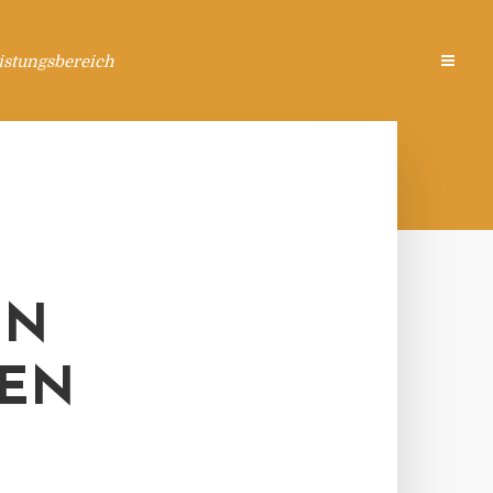
istungsbereich
NN
KEN