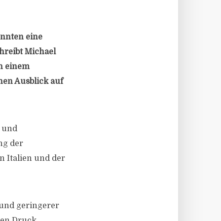
önnten eine
chreibt Michael
in einem
nen Ausblick auf
- und
ng der
n Italien und der
 und geringerer
hen Druck