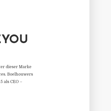
EYOU
ter dieser Marke
ces. Boelhouwers
15 als CEO –