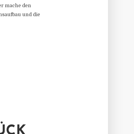
uer mache den
nsaufbau und die
ÜCK