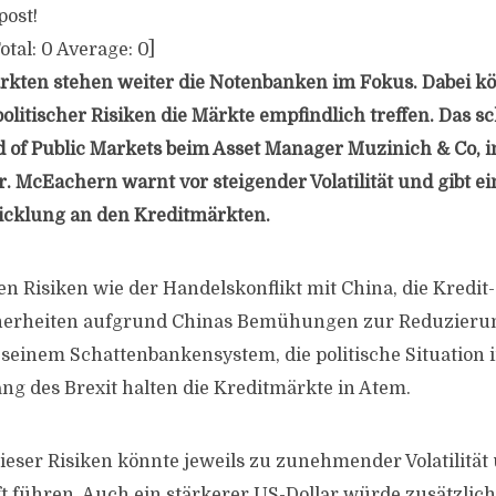
post!
otal:
0
Average:
0
]
kten stehen weiter die Notenbanken im Fokus. Dabei k
olitischer Risiken die Märkte empfindlich treffen. Das s
of Public Markets beim Asset Manager Muzinich & Co, 
McEachern warnt vor steigender Volatilität und gibt ei
icklung an den Kreditmärkten.
en Risiken wie der Handelskonflikt mit China, die Kredit
erheiten aufgrund Chinas Bemühungen zur Reduzieru
seinem Schattenbankensystem, die politische Situation i
g des Brexit halten die Kreditmärkte in Atem.
eser Risiken könnte jeweils zu zunehmender Volatilität
ft führen. Auch ein stärkerer US-Dollar würde zusätzlic