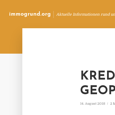
immogrund.org
Aktuelle Informationen rund u
KRED
GEOP
14. August 2018
2 