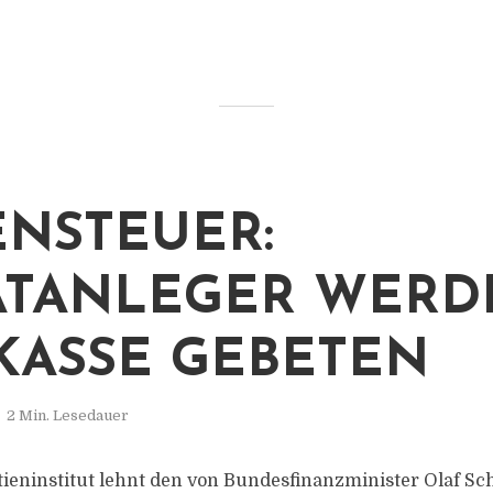
ENSTEUER:
ATANLEGER WERD
KASSE GEBETEN
2 Min. Lesedauer
ieninstitut lehnt den von Bundesfinanzminister Olaf Sc