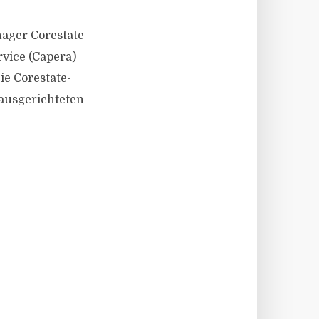
nager Corestate
rvice (Capera)
ie Corestate-
ausgerichteten