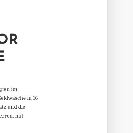
OR
E
igten im
Geldwäsche in 16
atz und die
erren, mit