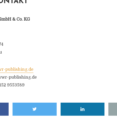
ONTAKT
GmbH & Co. KG
74
u
-publishing.de
wr-publishing.de
6152 9553589