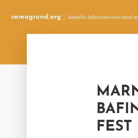
immogrund.org
Aktuelle Informationen rund u
MARN
BAFIN
EST