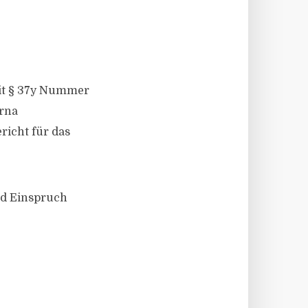
mit § 37y Nummer
arna
richt für das
id Einspruch