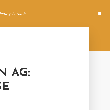
istungsbereich
N AG:
 F