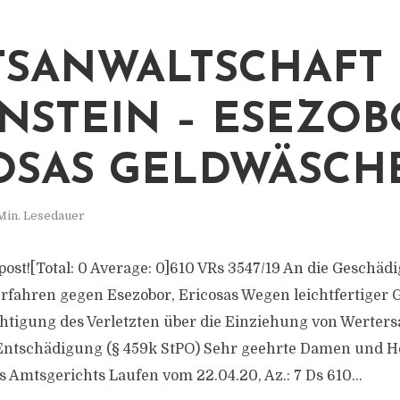
TSANWALTSCHAFT
NSTEIN – ESEZOB
OSAS GELDWÄSCH
Min. Lesedauer
s post![Total: 0 Average: 0]610 VRs 3547/​19 An die Geschäd
rfahren gegen Esezobor, Ericosas Wegen leichtfertiger 
htigung des Verletzten über die Einziehung von Werters
Entschädigung (§ 459k StPO) Sehr geehrte Damen und H
 Amtsgerichts Laufen vom 22.04.20, Az.: 7 Ds 610...