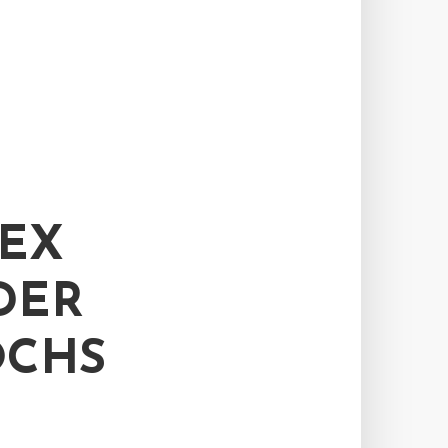
DEX
DER
OCHS