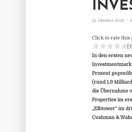
INVE
12. Oktober 2022
3
Click to rate this 
[T
In den ersten n
Investmentmarkt 
Prozent gegenübe
(rund 1,9 Millia
die Übernahme vo
Properties im er
„Elbtower“ im dri
Cushman & Wakef