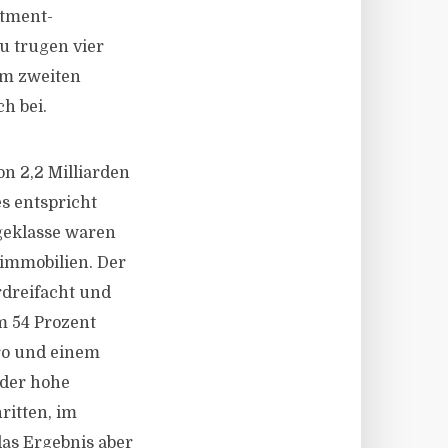
stment-
u trugen vier
im zweiten
h bei.
n 2,2 Milliarden
s entspricht
geklasse waren
simmobilien. Der
rdreifacht und
m 54 Prozent
uro und einem
 der hohe
ritten, im
das Ergebnis aber