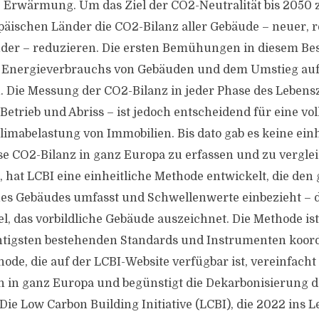
e Erwärmung. Um das Ziel der CO2-Neutralität bis 2050 
äischen Länder die CO2-Bilanz aller Gebäude – neuer, 
ender – reduzieren. Die ersten Bemühungen in diesem Be
 Energieverbrauchs von Gebäuden und dem Umstieg auf 
 Die Messung der CO2-Bilanz in jeder Phase des Lebens
Betrieb und Abriss – ist jedoch entscheidend für eine vol
imabelastung von Immobilien. Bis dato gab es keine einh
e CO2-Bilanz in ganz Europa zu erfassen und zu vergle
, hat LCBI eine einheitliche Methode entwickelt, die de
es Gebäudes umfasst und Schwellenwerte einbezieht – d
gel, das vorbildliche Gebäude auszeichnet. Die Methode i
tigsten bestehenden Standards und Instrumenten koordi
ode, die auf der LCBI-Website verfügbar ist, vereinfacht
 in ganz Europa und begünstigt die Dekarbonisierung d
Die Low Carbon Building Initiative (LCBI), die 2022 ins 