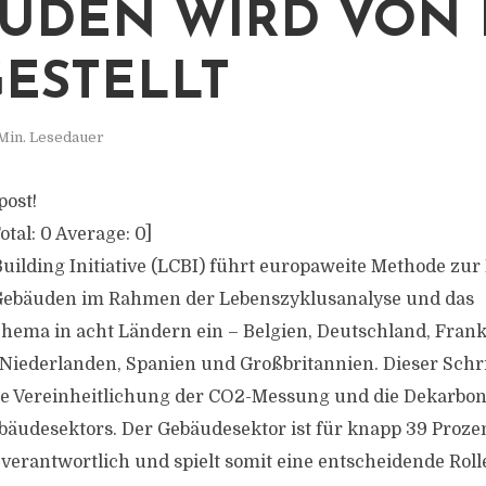
UDEN WIRD VON 
ESTELLT
Min. Lesedauer
post!
otal:
0
Average:
0
]
uilding Initiative (LCBI) führt europaweite Methode zu
Gebäuden im Rahmen der Lebenszyklusanalyse und das
chema in acht Ländern ein – Belgien, Deutschland, Frankr
iederlanden, Spanien und Großbritannien. Dieser Schrit
ie Vereinheitlichung der CO2-Messung und die Dekarbon
äudesektors. Der Gebäudesektor ist für knapp 39 Proze
erantwortlich und spielt somit eine entscheidende Rol