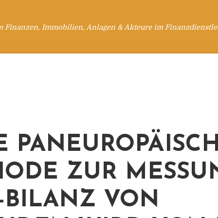
m Finanzen, Immobilien, Anlagen & Akteure im Finanzdienstle
E PANEUROPÄISC
ODE ZUR MESSU
-BILANZ VON