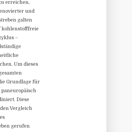
zu erreichen,
renovierter und
streben galten
kohlenstofffreie
zyklus –
lständige
eitliche
ichen. Um dieses
n gesamten
ie Grundlage für
st paneuropäisch
niert. Diese
 den Vergleich
es
Leben gerufen