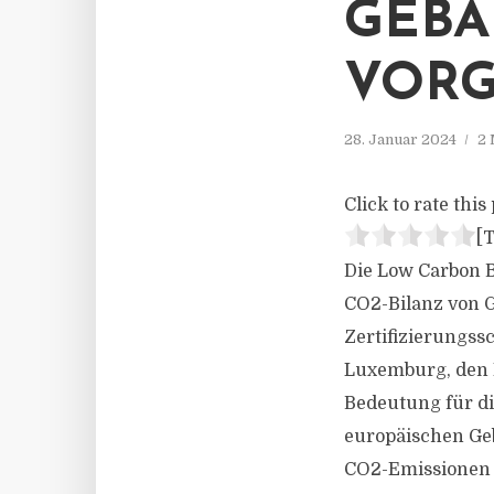
GEBÄ
VORG
28. Januar 2024
2 
Click to rate this 
[T
Die Low Carbon B
CO2-Bilanz von 
Zertifizierungss
Luxemburg, den N
Bedeutung für d
europäischen Geb
CO2-Emissionen v