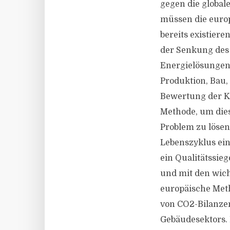
gegen die global
müssen die europ
bereits existier
der Senkung des
Energielösungen.
Produktion, Bau, 
Bewertung der Kl
Methode, um dies
Problem zu lösen
Lebenszyklus ein
ein Qualitätssie
und mit den wich
europäische Meth
von CO2-Bilanzen
Gebäudesektors. 