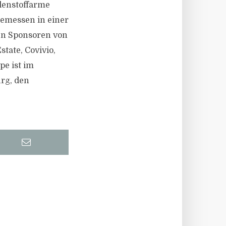
lenstoffarme
emessen in einer
den Sponsoren von
tate, Covivio,
pe ist im
urg, den