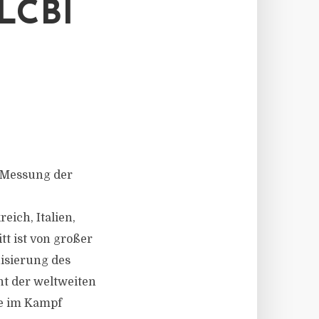
LCBI
r Messung der
eich, Italien,
t ist von großer
isierung des
nt der weltweiten
le im Kampf