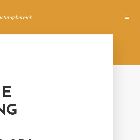
istungsbereich
HE
NG