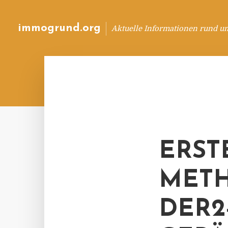
immogrund.org
Aktuelle Informationen rund u
ERST
METH
DER2