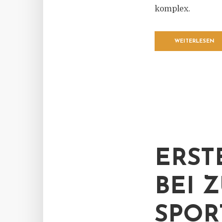
komplex.
WEITERLESEN
ERST
EI Z
PORT