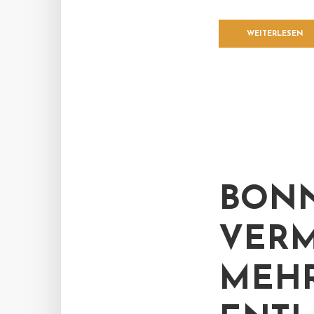
WEITERLESEN
BONN
VERM
MEHR