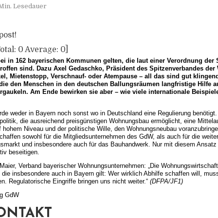
Min. Lesedauer
post!
otal:
0
Average:
0
]
ei in 162 bayerischen Kommunen gelten, die laut einer Verordnung der 
ffen sind. Dazu Axel Gedaschko, Präsident des Spitzenverbandes der
, Mietenstopp, Verschnauf- oder Atempause – all das sind gut klingende
n, die den Menschen in den deutschen Ballungsräumen langfristige Hilfe a
aukeln. Am Ende bewirken sie aber – wie viele internationale Beispiel
e weder in Bayern noch sonst wo in Deutschland eine Regulierung benötigt. 
olitik, die ausreichend preisgünstigen Wohnungsbau ermöglicht, eine Mittela
 hohem Niveau und der politische Wille, den Wohnungsneubau voranzubring
chaffen sowohl für die Mitgliedsunternehmen des GdW, als auch für die weite
smarkt und insbesondere auch für das Bauhandwerk. Nur mit diesem Ansatz 
iv beseitigen.
 Maier, Verband bayerischer Wohnungsunternehmen: „Die Wohnungswirtschaft
, die insbesondere auch in Bayern gilt: Wer wirklich Abhilfe schaffen will, mus
 Regulatorische Eingriffe bringen uns nicht weiter.“
(DFPA/JF1)
ung GdW
ONTAKT