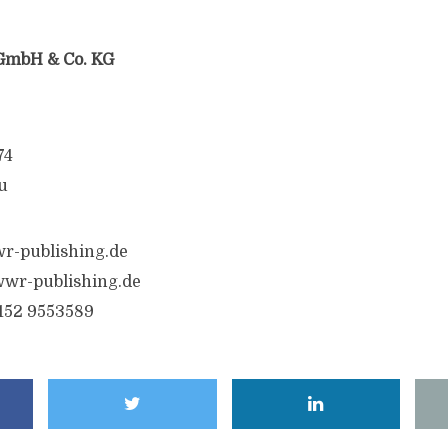
GmbH & Co. KG
74
u
r-publishing.de
wr-publishing.de
6152 9553589