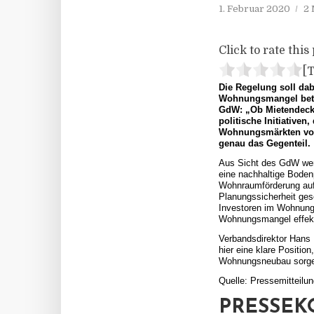
1. Februar 2020
2 
Click to rate this 
[T
Die Regelung soll dab
Wohnungsmangel betro
GdW: „Ob Mietendeckel
politische Initiative
Wohnungsmärkten vorg
genau das Gegenteil.
Aus Sicht des GdW werd
eine nachhaltige Bodenp
Wohnraumförderung auf
Planungssicherheit ges
Investoren im Wohnung
Wohnungsmangel effekt
Verbandsdirektor Hans
hier eine klare Position
Wohnungsneubau sorgen.
Quelle: Pressemitteil
PRESSEK