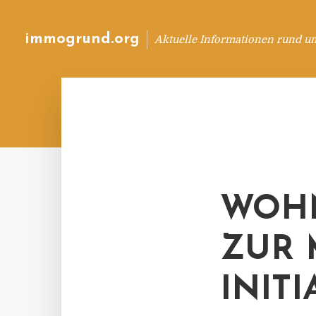
immogrund.org
Aktuelle Informationen rund u
WOH
ZUR 
INIT