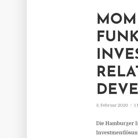
MOME
FUNK
INVE
RELA
DEV
3. Februar 2020
1
Die Hamburger In
Investmentlösung