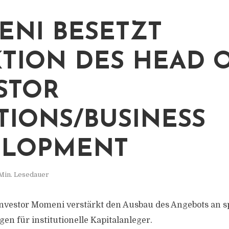
NI BESETZT
TION DES HEAD 
STOR
TIONS/BUSINESS
ELOPMENT
 Min. Lesedauer
vestor Momeni verstärkt den Ausbau des Angebots an s
en für institutionelle Kapitalanleger.