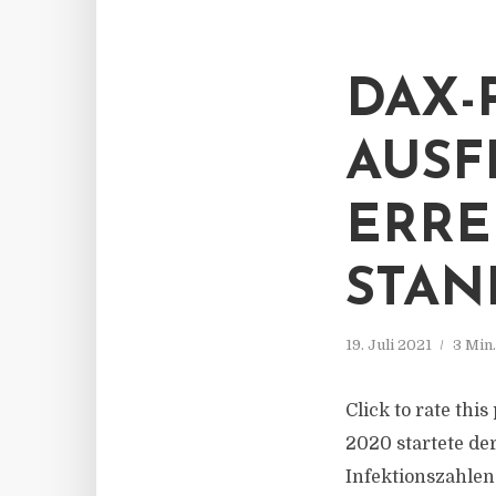
DAX-
AUSF
ERRE
STAN
19. Juli 2021
3 Min
Click to rate th
2020 startete der
Infektionszahlen 