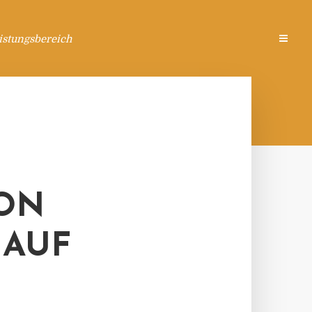
istungsbereich
ON
 AUF