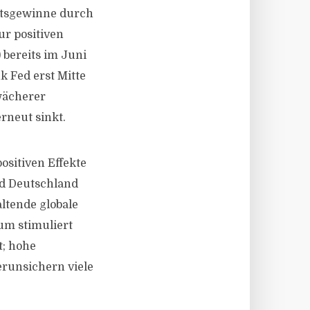
ätsgewinne durch
ur positiven
bereits im Juni
 Fed erst Mitte
wächerer
rneut sinkt.
sitiven Effekte
nd Deutschland
altende globale
um stimuliert
t; hohe
erunsichern viele