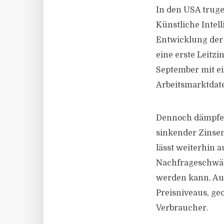
In den USA truge
Künstliche Intel
Entwicklung der 
eine erste Leitz
September mit e
Arbeitsmarktdate
Dennoch dämpfen 
sinkender Zinsen
lässt weiterhin 
Nachfrageschwäch
werden kann. Auc
Preisniveaus, ge
Verbraucher.