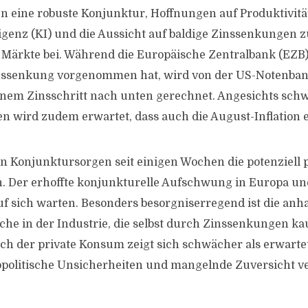
n eine robuste Konjunktur, Hoffnungen auf Produktivit
ligenz (KI) und die Aussicht auf baldige Zinssenkungen z
Märkte bei. Während die Europäische Zentralbank (EZB) 
inssenkung vorgenommen hat, wird von der US-Notenbank
inem Zinsschritt nach unten gerechnet. Angesichts sch
n wird zudem erwartet, dass auch die August-Inflation e
Konjunktursorgen seit einigen Wochen die potenziell po
. Der erhoffte konjunkturelle Aufschwung in Europa u
auf sich warten. Besonders besorgniserregend ist die anh
e in der Industrie, die selbst durch Zinssenkungen ka
h der private Konsum zeigt sich schwächer als erwarte
opolitische Unsicherheiten und mangelnde Zuversicht v