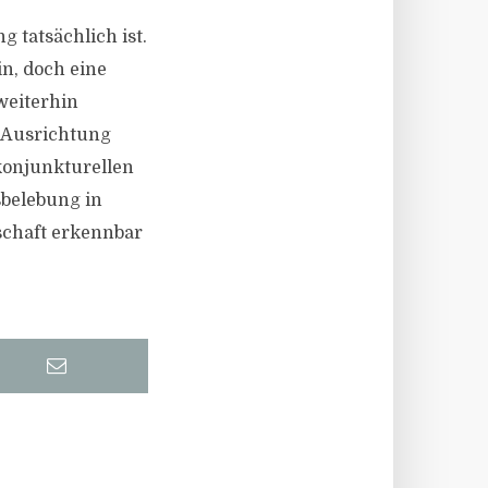
 tatsächlich ist.
n, doch eine
weiterhin
he Ausrichtung
konjunkturellen
sbelebung in
schaft erkennbar