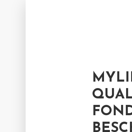
MYLI
QUAL
FOND
BESC