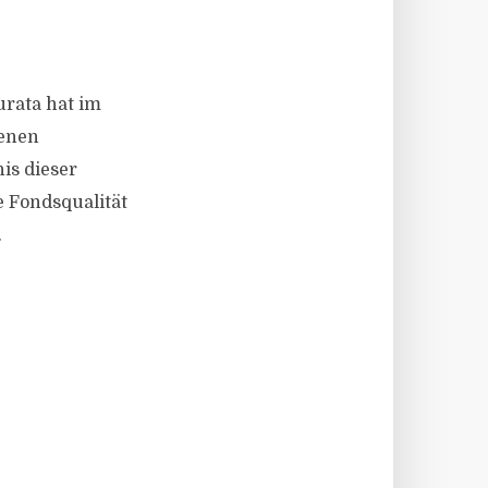
urata hat im
denen
is dieser
 Fondsqualität
.