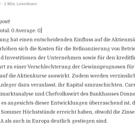
2 Min. Lesedauer
post!
otal:
0
Average:
0
]
ung hat einen entscheidenden Einfluss auf die Aktienmä
erhöhen sich die Kosten für die Refinanzierung von Betri
d Investitionen der Unternehmen sowie für den kreditf
hrt zu einer Verschlechterung der Gewinnprognosen fü
 auf die Aktienkurse auswirkt. Zudem werden verzinsli
 Anleger dazu veranlasst, ihr Kapital umzuschichten. C
almarktanalyse und Chefvolkswirt des Bankhauses Donne
s es angesichts dieser Entwicklungen überraschend ist, d
 Sommer Höchststände erreicht haben, obwohl die Zinse
A als auch in Europa deutlich gestiegen sind.