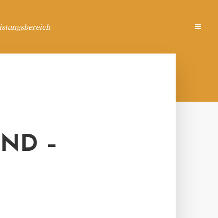
istungsbereich
ND –