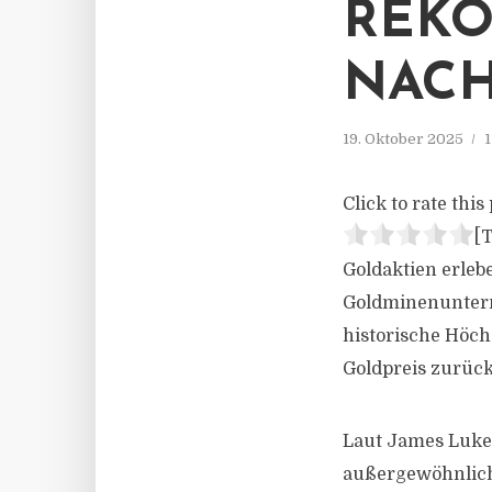
REK
NACH
19. Oktober 2025
1
Click to rate this 
[T
Goldaktien erleb
Goldminenuntern
historische Höch
Goldpreis zurück
Laut James Luke,
außergewöhnlich 