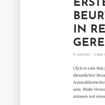
ERST
BEUR
IN R
GERE
9. Juli 2021
3 Min.
Click to rate thi
dienstlicher Be
Auswahlentschei
sein. Bloße Verw
müssen mit einem