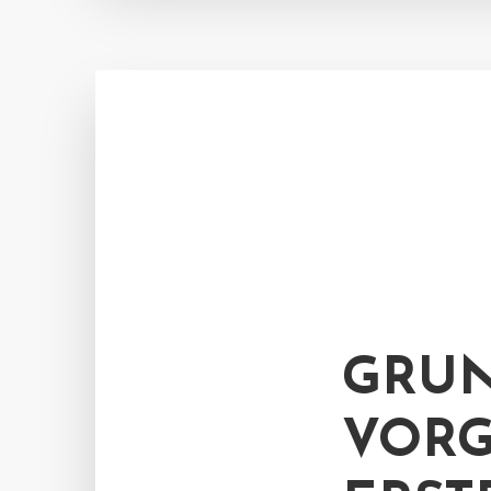
GRU
VORG