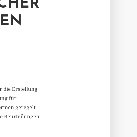
ICHER
SEN
r die Erstellung
ung für
ormen geregelt
he Beurteilungen