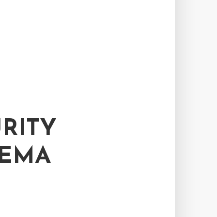
URITY
MA –