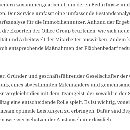
arbeitern zusammengearbeitet, um deren Bedürfnisse un
en. Der Service umfasst eine umfassende Bestandsanalys
arfsanalyse für die Immobiliennutzer. Anhand der Ergeb
die Experten der Office Group beurteilen, wie sich neu
vität und Arbeitswelt der Mitarbeiter auswirken. Zudem 
rch entsprechende Maßnahmen der Flächenbedarf redu
, Gründer und geschäftsführender Gesellschafter der O
utung eines abgestimmten Miteinanders und gemeinsame
r vergleicht dies mit dem Teamgeist, der sowohl in der S
ltag eine entscheidende Rolle spielt. Es ist wichtig, von
insam optimale Leistungen zu erbringen. Dafür sind B
r sowie wertschätzender Austausch unerlässlich.