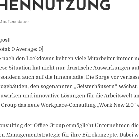
CHENNUTZUNG
Min. Lesedauer
post!
otal:
0
Average:
0
]
e nach den Lockdowns kehren viele Mitarbeiter immer no
ese Situation hat nicht nur drastische Auswirkungen au
sondern auch auf die Innenstädte. Die Sorge vor verlas
ogebäuden, den sogenannten „Geisterhäusern“, wächst
wirken und innovative Lösungen für die Arbeitswelt anz
 Group das neue Workplace-Consulting „Work New 2.0“ e
onsulting der Office Group ermöglicht Unternehmen di
en Managementstrategie für ihre Bürokonzepte. Dabei w