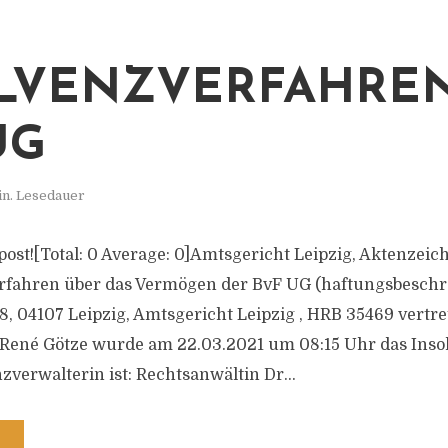
LVENZVERFAHREN
UG
in. Lesedauer
s post![Total: 0 Average: 0]Amtsgericht Leipzig, Aktenzeich
rfahren über das Vermögen der BvF UG (haftungsbeschr
18, 04107 Leipzig, Amtsgericht Leipzig , HRB 35469 vertr
 René Götze wurde am 22.03.2021 um 08:15 Uhr das Inso
nzverwalterin ist: Rechtsanwältin Dr...