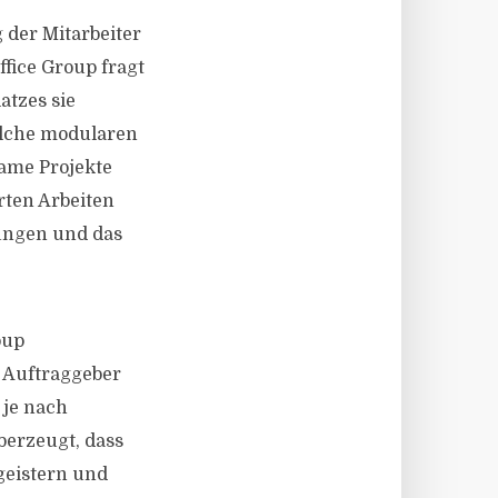
 der Mitarbeiter
fice Group fragt
atzes sie
elche modularen
ame Projekte
ten Arbeiten
ungen und das
oup
 Auftraggeber
 je nach
berzeugt, dass
egeistern und