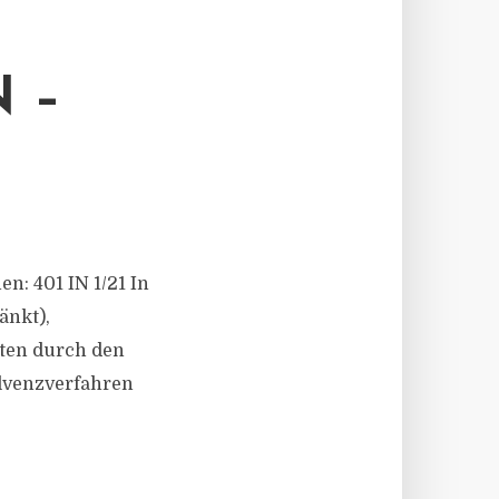
 –
en: 401 IN 1/21 In
änkt),
eten durch den
lvenzverfahren