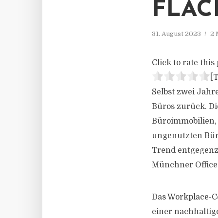
FLÄ
31. August 2023
2 
Click to rate this 
[T
Selbst zwei Jahr
Büros zurück. Di
Büroimmobilien, 
ungenutzten Bür
Trend entgegenzu
Münchner Office
Das Workplace-C
einer nachhaltig