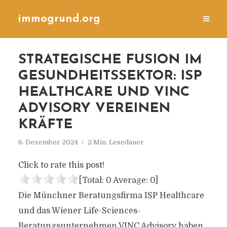
immogrund.org
STRATEGISCHE FUSION IM
GESUNDHEITSSEKTOR: ISP
HEALTHCARE UND VINC
ADVISORY VEREINEN
KRÄFTE
6. Dezember 2024
2 Min. Lesedauer
Click to rate this post!
[Total:
0
Average:
0
]
Die Münchner Beratungsfirma ISP Healthcare
und das Wiener Life-Sciences-
Beratungsunternehmen VINC Advisory haben